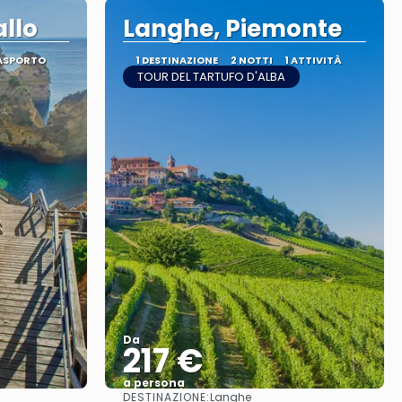
allo
Langhe, Piemonte
RASPORTO
1 DESTINAZIONE
2 NOTTI
1 ATTIVITÀ
TOUR DEL TARTUFO D'ALBA
Da
217 €
a persona
DESTINAZIONE:
Langhe