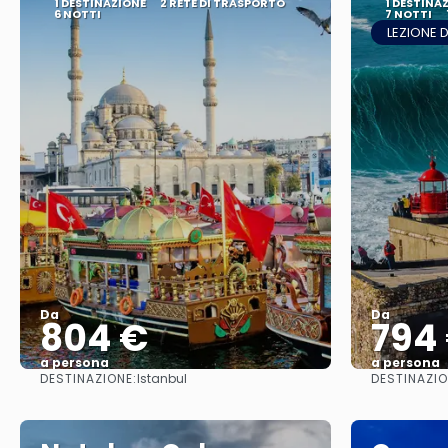
1 DESTINAZIONE
2 RETE DI TRASPORTO
1 DESTINA
6 NOTTI
7 NOTTI
LEZIONE D
Da
Da
804 €
794
a persona
a persona
DESTINAZIONE:
DESTINAZIO
Istanbul
Vedere