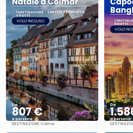
Natale a Colmar
Capo
Bang
1 DESTINAZIONE
2 RETE DI TRASPORTO
4 NOTTI
VOLO INCLUSO
1 DESTINA
6 NOTTI
VOLO NC
Da
Da
807 €
1.58
a persona
a persona
DESTINAZIONE:
DESTINAZIO
Colmar
Vedere