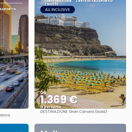
1 DESTINAZIONE
2 RETE DI TRASPORTO
7 NOTTI
TRASPORTO
ALL INCLUSIVE
Da
1.369 €
a persona
DESTINAZIONE:
Gran Canaria (Isola)
Vedere
blanca