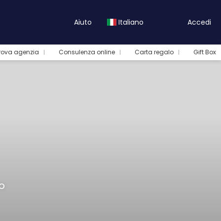
Aiuto
Italiano
Accedi
rova agenzia
Consulenza online
Carta regalo
Gift Box
o