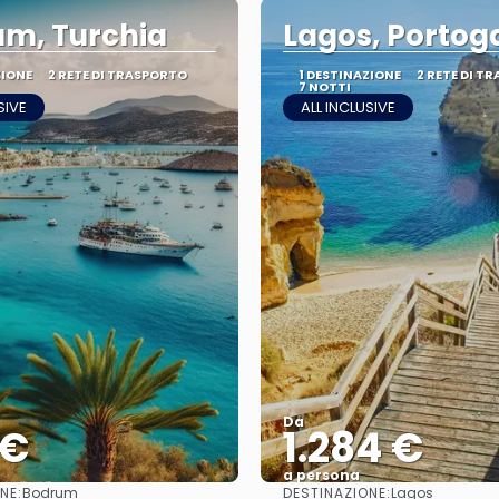
m, Turchia
Lagos, Portog
ZIONE
2 RETE DI TRASPORTO
1 DESTINAZIONE
2 RETE DI T
7 NOTTI
SIVE
ALL INCLUSIVE
Da
 €
1.284 €
a persona
NE:
DESTINAZIONE:
Bodrum
Lagos