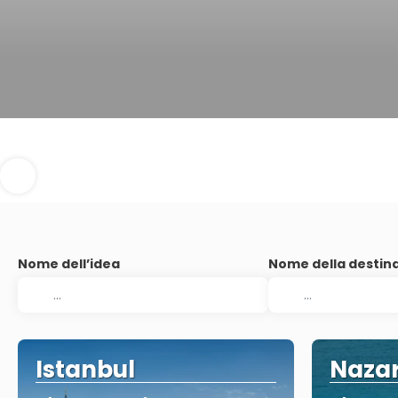
Nome dell’idea
Nome della destin
Istanbul
Nazar