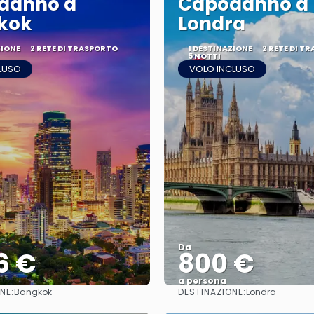
danno a
Capodanno a
kok
Londra
ZIONE
2 RETE DI TRASPORTO
1 DESTINAZIONE
2 RETE DI T
5 NOTTI
LUSO
VOLO INCLUSO
Da
6 €
800 €
a persona
NE:
DESTINAZIONE:
Bangkok
Londra
Vedere
Vedere