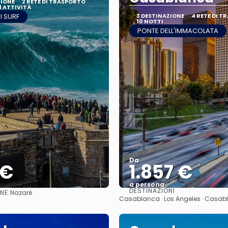
ZIONE
2 RETE DI TRASPORTO
1 ATTIVITÀ
I SURF
3 DESTINAZIONE
4 RETE DI 
10 NOTTI
PONTE DELL'IMMACOLATA
Da
 €
1.857 €
a persona
DESTINAZIONI
NE:
Nazaré
Vedere
Vedere
Casablanca · Los Angeles · Casa