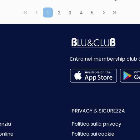
Vedere
Vedere
1
2
3
4
5
Entra nel membership club 
PRIVACY & SICUREZZA
enzia
Politica sulla privacy
online
Politica sui cookie