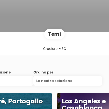
Temi
Crociere MSC
azione
Ordina per
La nostra selezione
é, Portogallo
Los Angeles e
Casablanca