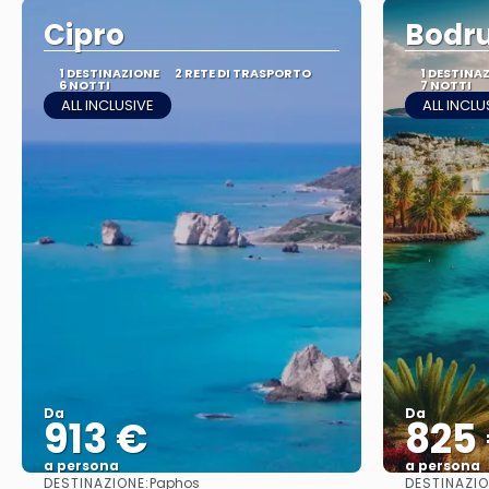
Cipro
Bodru
1 DESTINAZIONE
2 RETE DI TRASPORTO
1 DESTINA
6 NOTTI
7 NOTTI
ALL INCLUSIVE
ALL INCLU
Da
Da
913 €
825
a persona
a persona
DESTINAZIONE:
DESTINAZIO
Paphos