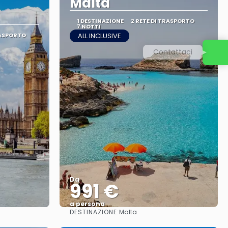
Malta
1 DESTINAZIONE
2 RETE DI TRASPORTO
7 NOTTI
RASPORTO
ALL INCLUSIVE
Contattaci
Da
991 €
a persona
DESTINAZIONE:
Malta
Vedere