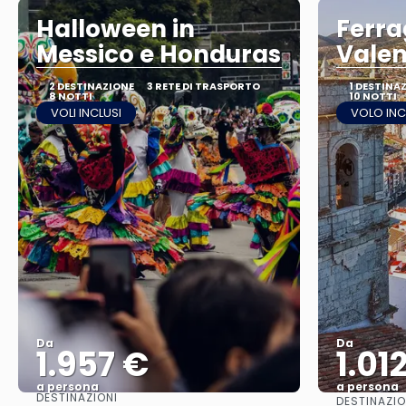
Halloween in
Ferra
Messico e Honduras
Valen
2 DESTINAZIONE
3 RETE DI TRASPORTO
1 DESTINA
8 NOTTI
10 NOTTI
VOLI INCLUSI
VOLO IN
Da
Da
1.957 €
1.01
a persona
a persona
DESTINAZIONI
DESTINAZIO