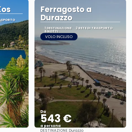
Kos
Ferragosto a
Durazzo
RASPORTO
1 DESTINAZIONE
2 RETE DI TRASPORTO
6 NOTTI
VOLO INCLUSO
Da
543 €
a persona
DESTINAZIONE:
Durazzo