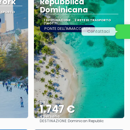
York
Repubblica
Dominicana
RASPORTO
1 DESTINAZIONE
2 RETE DI TRASPORTO
7 NOTTI
PONTE DELL'IMMACOLATA
Contattaci
Da
1.747 €
a persona
DESTINAZIONE:
Dominican Republic
Vedere