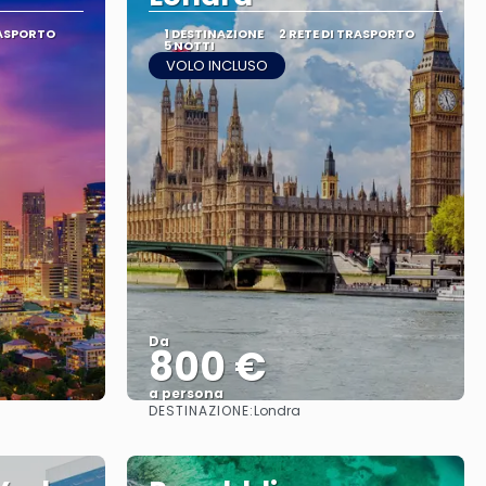
RASPORTO
1 DESTINAZIONE
2 RETE DI TRASPORTO
5 NOTTI
VOLO INCLUSO
Da
800 €
a persona
DESTINAZIONE:
Londra
Vedere