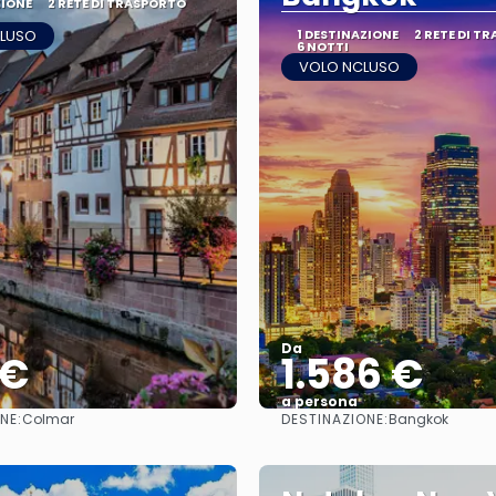
ZIONE
2 RETE DI TRASPORTO
CLUSO
1 DESTINAZIONE
2 RETE DI T
6 NOTTI
VOLO NCLUSO
Da
 €
1.586 €
a persona
NE:
DESTINAZIONE:
Colmar
Bangkok
Vedere
Vedere