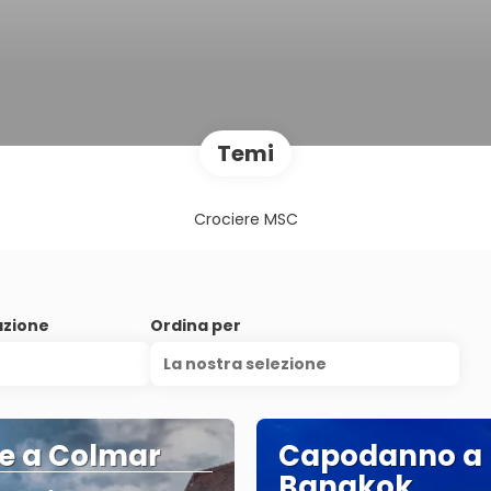
Temi
Crociere MSC
azione
Ordina per
La nostra selezione
e a Colmar
Capodanno a
Bangkok