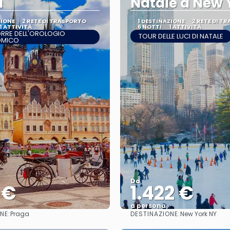
a
Natale a New 
ZIONE
2 RETE DI TRASPORTO
1 DESTINAZIONE
2 RETE DI T
1 ATTIVITÀ
6 NOTTI
1 ATTIVITÀ
ORRE DELL'OROLOGIO
TOUR DELLE LUCI DI NATALE
OMICO
Da
 €
1.422 €
a persona
NE:
DESTINAZIONE:
Praga
New York NY
Vedere
Vedere