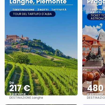
Langhe, Piemonte
Prag
1 DESTINAZIONE
2 NOTTI
1 ATTIVITÀ
1 DESTINA
4 NOTTI
TOUR DEL TARTUFO D'ALBA
TICKET T
ASTRON
Da
Da
217 €
480
a persona
a persona
DESTINAZIONE:
DESTINAZIO
Langhe
Vedere