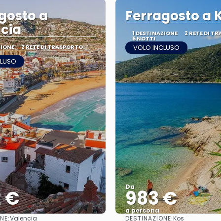
gosto a
Ferragosto a 
cia
1 DESTINAZIONE
2 RETE DI T
6 NOTTI
ZIONE
2 RETE DI TRASPORTO
VOLO INCLUSO
CLUSO
Da
2 €
983 €
a persona
NE:
DESTINAZIONE:
Valencia
Kos