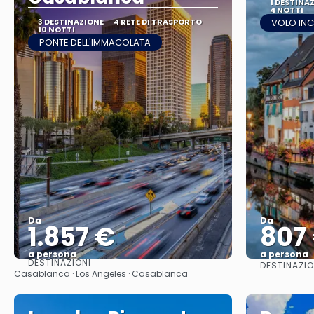
1 DESTINA
4 NOTTI
3 DESTINAZIONE
4 RETE DI TRASPORTO
VOLO IN
10 NOTTI
PONTE DELL'IMMACOLATA
Da
Da
1.857 €
807
a persona
a persona
DESTINAZIONI
DESTINAZIO
Vedere
Casablanca · Los Angeles · Casablanca