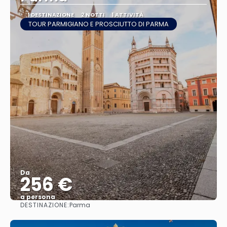
1 DESTINAZIONE
2 NOTTI
1 ATTIVITÀ
TOUR PARMIGIANO E PROSCIUTTO DI PARMA
Da
256 €
a persona
DESTINAZIONE:
Parma
Vedere