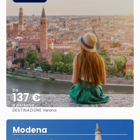
Da
137 €
a persona
DESTINAZIONE:
Verona
Vedere
Modena