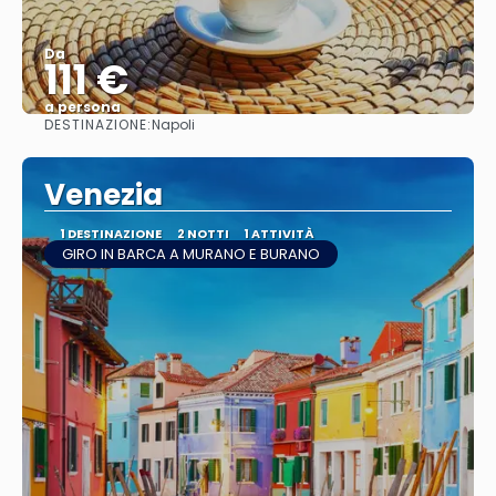
Da
111 €
a persona
DESTINAZIONE:
Napoli
Vedere
Venezia
1 DESTINAZIONE
2 NOTTI
1 ATTIVITÀ
GIRO IN BARCA A MURANO E BURANO