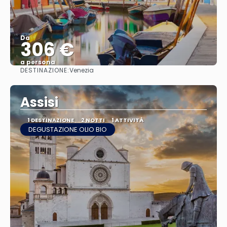
Da
306 €
a persona
DESTINAZIONE:
Venezia
Vedere
Assisi
1 DESTINAZIONE
2 NOTTI
1 ATTIVITÀ
DEGUSTAZIONE OLIO BIO