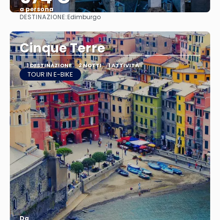
a persona
DESTINAZIONE:
Edimburgo
Vedere
Cinque Terre
1 DESTINAZIONE
2 NOTTI
1 ATTIVITÀ
TOUR IN E-BIKE
Da