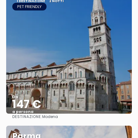
1 DESTINAZIONE
2 NOTTI
PET FRIENDLY
Da
147 €
a persona
DESTINAZIONE:
Modena
Vedere
Parma