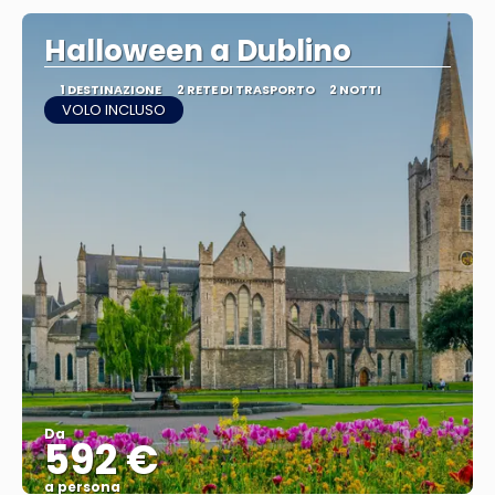
Halloween a Dublino
1 DESTINAZIONE
2 RETE DI TRASPORTO
2 NOTTI
VOLO INCLUSO
Da
592 €
a persona