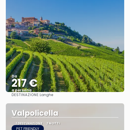
Da
217 €
a persona
DESTINAZIONE:
Langhe
Vedere
Valpolicella
1 DESTINAZIONE
2 NOTTI
PET FRIENDLY