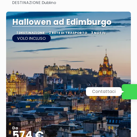
DESTINAZIONE:
Dublino
Vedere
Hallowen ad Edimburgo
1 DESTINAZIONE
2 RETE DI TRASPORTO
3 NOTTI
VOLO INCLUSO
Contattaci
Da
574 €