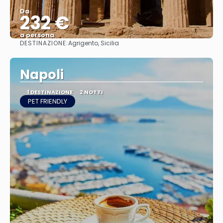
Da
232 €
a persona
DESTINAZIONE:
Agrigento, Sicilia
Vedere
Napoli
1 DESTINAZIONE
2 NOTTI
PET FRIENDLY