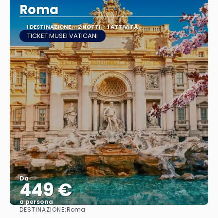
Roma
1 DESTINAZIONE
2 NOTTI
1 ATTIVITÀ
TICKET MUSEI VATICANI
Da
449 €
a persona
DESTINAZIONE:
Roma
Vedere