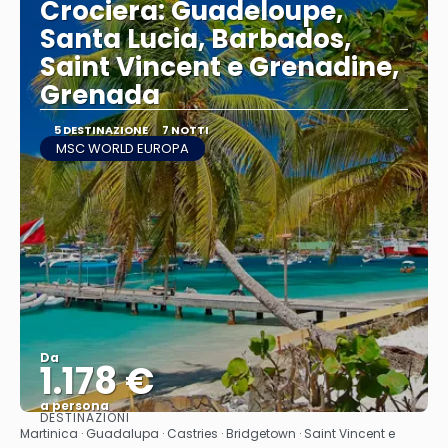
Crociera: Guadeloupe,
Santa Lucia, Barbados,
Saint Vincent e Grenadine,
Grenada
5 DESTINAZIONE
7 NOTTI
MSC WORLD EUROPA
Da
1.178 €
a persona
DESTINAZIONI
Vedere
Martinica · Guadalupa · Castries · Bridgetown · Saint Vincent e