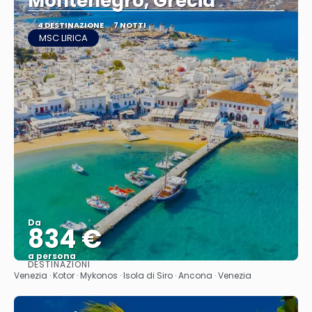
Montenegro, Grecia
4 DESTINAZIONE
7 NOTTI
MSC LIRICA
Da
834 €
a persona
DESTINAZIONI
Vedere
Venezia · Kotor · Mykonos · Isola di Siro · Ancona · Venezia