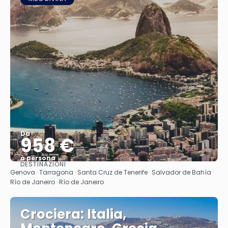
Da
958 €
a persona
DESTINAZIONI
Vedere
Genova · Tarragona · Santa Cruz de Tenerife · Salvador de Bahía ·
Río de Janeiro · Río de Janeiro
Crociera: Italia,