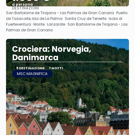
a persona
DESTINAZIONI
Vedere
San Bartolome de Tirajana - Las Palmas de Gran Canaria · Puerto
de Tazacorte, Isla de La Palma · Santa Cruz de Tenerife · Isola di
Fuerteventura · Monte · Lanzarote · San Bartolome de Tirajana - Las
Palmas de Gran Canaria
Crociera: Norvegia,
Danimarca
5 DESTINAZIONE
7 NOTTI
MSC MAGNIFICA