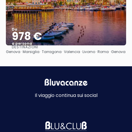
Da
978 €
a persona
DESTINAZIONI
Vedere
Genova · Marsiglia · Tarragona · Valencia · Livorno · Roma · Genova
Il viaggio continua sui social