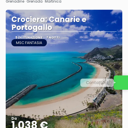
Grenadine · Grenada · Martinica
Crociera: Canarie e
Portogallo
5 DESTINAZIONE
7 NOTTI
MSC FANTASIA
Contattaci
Da
1.038 €