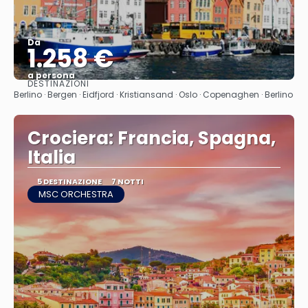
Da
1.258 €
a persona
DESTINAZIONI
Vedere
Berlino · Bergen · Eidfjord · Kristiansand · Oslo · Copenaghen · Berlino
Crociera: Francia, Spagna,
Italia
5 DESTINAZIONE
7 NOTTI
MSC ORCHESTRA