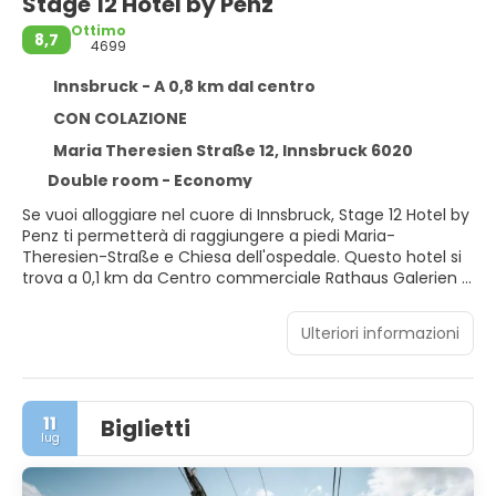
Stage 12 Hotel by Penz
Ottimo
8,7
4699
Innsbruck - A 0,8 km dal centro
CON COLAZIONE
Maria Theresien Straße 12, Innsbruck 6020
Double room - Economy
Se vuoi alloggiare nel cuore di Innsbruck, Stage 12 Hotel by
Penz ti permetterà di raggiungere a piedi Maria-
Theresien-Straße e Chiesa dell'ospedale. Questo hotel si
trova a 0,1 km da Centro commerciale Rathaus Galerien e
0,6 km da Markthalle Innsbruck.
Ulteriori informazioni
Approfitta dei servizi ricreativi disponibili, che includono
una sauna, una palestra e un servizio di noleggio
biciclette. Questo hotel dispone, inoltre, di il Wi-Fi gratuito,
un deposito sci e un distributore automatico.
11
Biglietti
lug
Rilassati in una delle 120 camere con aria condizionata
della struttura, complete di frigorifero e TV a schermo
piatto. Il Wi-Fi gratuito ti consente di restare in contatto