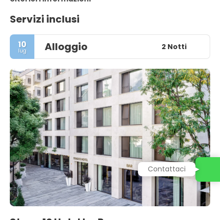
Servizi inclusi
10
Alloggio
2 Notti
lug
Contattaci