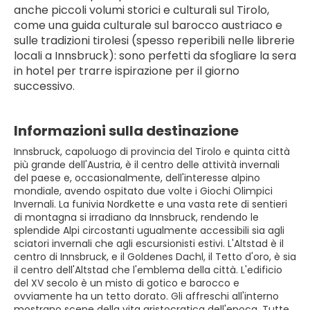
anche piccoli volumi storici e culturali sul Tirolo, 
come una guida culturale sul barocco austriaco e 
sulle tradizioni tirolesi (spesso reperibili nelle librerie 
locali a Innsbruck): sono perfetti da sfogliare la sera 
in hotel per trarre ispirazione per il giorno 
successivo.
Informazioni sulla destinazione
Innsbruck, capoluogo di provincia del Tirolo e quinta città
più grande dell'Austria, è il centro delle attività invernali
del paese e, occasionalmente, dell'interesse alpino
mondiale, avendo ospitato due volte i Giochi Olimpici
Invernali. La funivia Nordkette e una vasta rete di sentieri
di montagna si irradiano da Innsbruck, rendendo le
splendide Alpi circostanti ugualmente accessibili sia agli
sciatori invernali che agli escursionisti estivi. L'Altstad è il
centro di Innsbruck, e il Goldenes Dachl, il Tetto d'oro, è sia
il centro dell'Altstad che l'emblema della città. L'edificio
del XV secolo è un misto di gotico e barocco e
ovviamente ha un tetto dorato. Gli affreschi all'interno
mostrano scene della vita aristocratica dell'epoca. Tutte