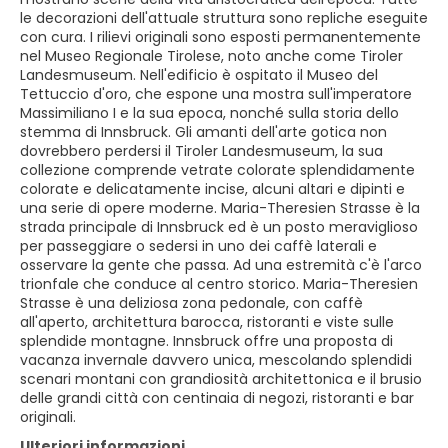
le decorazioni dell'attuale struttura sono repliche eseguite
con cura. I rilievi originali sono esposti permanentemente
nel Museo Regionale Tirolese, noto anche come Tiroler
Landesmuseum. Nell'edificio è ospitato il Museo del
Tettuccio d'oro, che espone una mostra sull'imperatore
Massimiliano I e la sua epoca, nonché sulla storia dello
stemma di Innsbruck. Gli amanti dell'arte gotica non
dovrebbero perdersi il Tiroler Landesmuseum, la sua
collezione comprende vetrate colorate splendidamente
colorate e delicatamente incise, alcuni altari e dipinti e
una serie di opere moderne. Maria-Theresien Strasse è la
strada principale di Innsbruck ed è un posto meraviglioso
per passeggiare o sedersi in uno dei caffè laterali e
osservare la gente che passa. Ad una estremità c'è l'arco
trionfale che conduce al centro storico. Maria-Theresien
Strasse è una deliziosa zona pedonale, con caffè
all'aperto, architettura barocca, ristoranti e viste sulle
splendide montagne. Innsbruck offre una proposta di
vacanza invernale davvero unica, mescolando splendidi
scenari montani con grandiosità architettonica e il brusio
delle grandi città con centinaia di negozi, ristoranti e bar
originali.
Ulteriori informazioni