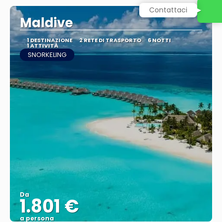
Contattaci
Maldive
1 DESTINAZIONE
2 RETE DI TRASPORTO
6 NOTTI
1 ATTIVITÀ
SNORKELING
Da
1.801 €
a persona