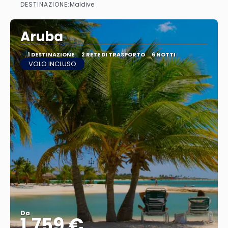
DESTINAZIONE:
Maldive
Vedere
Aruba
1 DESTINAZIONE
2 RETE DI TRASPORTO
6 NOTTI
VOLO INCLUSO
Da
1.759 €