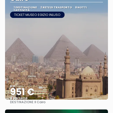
1 DESTINAZIONE
2 RETE DI TRASPORTO
6 NOTTI
1 ATTIVITÀ
TICKET MUSEO EGIZIO INLUSO
Da
951 €
a persona
DESTINAZIONE:
Il Cairo
Vedere