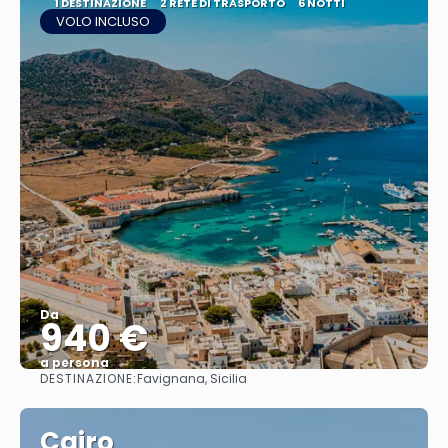
1 DESTINAZIONE
2 RETE DI TRASPORTO
6 NOTTI
VOLO INCLUSO
Da
940 €
a persona
DESTINAZIONE:
Favignana, Sicilia
Vedere
Cairo