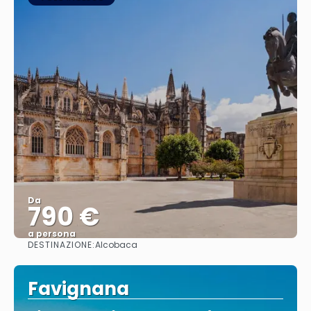
Da
790 €
a persona
DESTINAZIONE:
Alcobaca
Vedere
Favignana