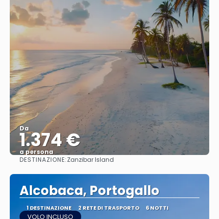
Da
1.374 €
a persona
DESTINAZIONE:
Zanzibar Island
Vedere
Alcobaca, Portogallo
1 DESTINAZIONE
2 RETE DI TRASPORTO
6 NOTTI
VOLO INCLUSO