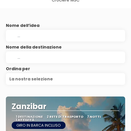
Crociere MSC
Nome dell’idea
Nome della destinazione
Ordina per
La nostra selezione
Zanzibar
1 DESTINAZIONE
2 RETE DI TRASPORTO
7 NOTTI
1 ATTIVITÀ
GIRO IN BARCA INCLUSO