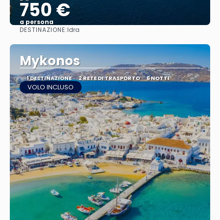
750 €
a persona
DESTINAZIONE:
Idra
Vedere
Mykonos
1 DESTINAZIONE
2 RETE DI TRASPORTO
6 NOTTI
VOLO INCLUSO