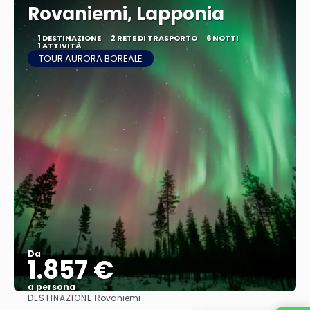
Rovaniemi, Lapponia
1 DESTINAZIONE
2 RETE DI TRASPORTO
6 NOTTI
1 ATTIVITÀ
TOUR AURORA BOREALE
Da
1.857 €
a persona
DESTINAZIONE:
Rovaniemi
Vedere