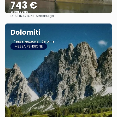
743 €
a persona
DESTINAZIONE:
Strasburgo
Vedere
Dolomiti
1 DESTINAZIONE
2 NOTTI
MEZZA PENSIONE