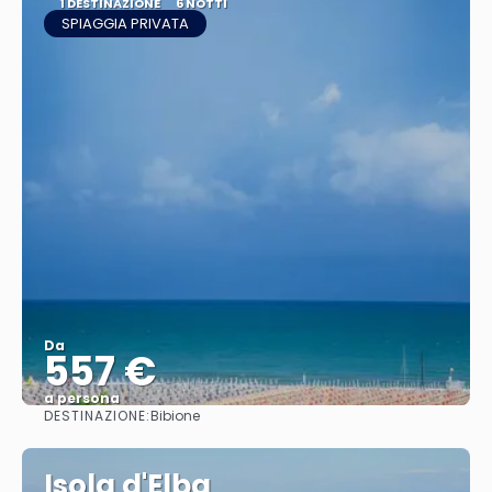
1 DESTINAZIONE
6 NOTTI
SPIAGGIA PRIVATA
Da
557 €
a persona
DESTINAZIONE:
Bibione
Vedere
Isola d'Elba