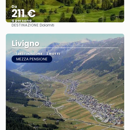
Da
211 €
a persona
DESTINAZIONE:
Dolomiti
Vedere
Livigno
1 DESTINAZIONE
2 NOTTI
MEZZA PENSIONE