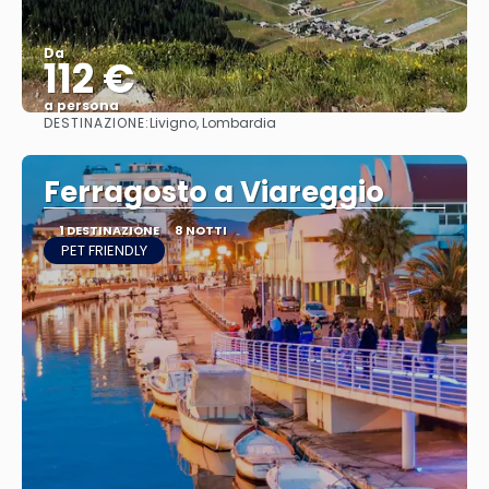
Da
112 €
a persona
DESTINAZIONE:
Livigno, Lombardia
Vedere
Ferragosto a Viareggio
1 DESTINAZIONE
8 NOTTI
PET FRIENDLY