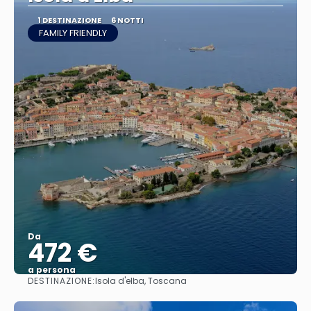
1 DESTINAZIONE
6 NOTTI
FAMILY FRIENDLY
Da
472 €
a persona
DESTINAZIONE:
Isola d'elba, Toscana
Vedere