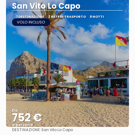
San Vito Lo Capo
1 DESTINAZIONE
2 RETE DI TRASPORTO
6 NOTTI
VOLO INCLUSO
Da
752 €
a persona
DESTINAZIONE:
San Vito Lo Capo
Vedere