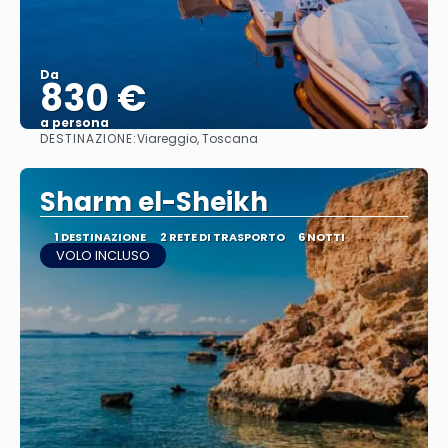
Da
830 €
a persona
DESTINAZIONE:
Viareggio, Toscana
Vedere
Sharm el-Sheikh
1 DESTINAZIONE
2 RETE DI TRASPORTO
6 NOTTI
VOLO INCLUSO