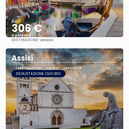
Da
306 €
a persona
DESTINAZIONE:
Venezia
Vedere
Assisi
1 DESTINAZIONE
2 NOTTI
1 ATTIVITÀ
DEGUSTAZIONE OLIO BIO