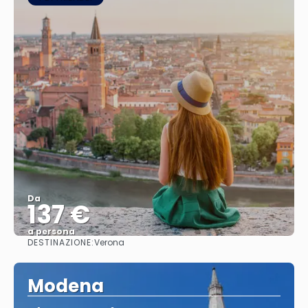
Da
137 €
a persona
DESTINAZIONE:
Verona
Vedere
Modena