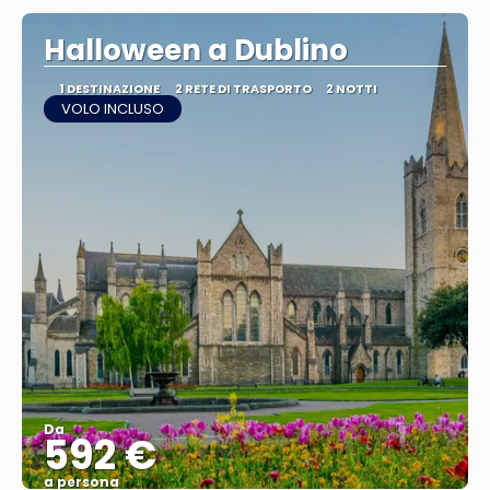
Halloween a Dublino
1 DESTINAZIONE
2 RETE DI TRASPORTO
2 NOTTI
VOLO INCLUSO
Da
592 €
a persona