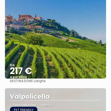
Da
217 €
a persona
DESTINAZIONE:
Langhe
Vedere
Valpolicella
1 DESTINAZIONE
2 NOTTI
PET FRIENDLY