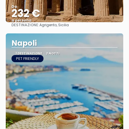
Da
232 €
a persona
DESTINAZIONE:
Agrigento, Sicilia
Vedere
Napoli
1 DESTINAZIONE
2 NOTTI
PET FRIENDLY