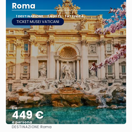
Roma
1 DESTINAZIONE
2 NOTTI
1 ATTIVITÀ
TICKET MUSEI VATICANI
Da
449 €
a persona
DESTINAZIONE:
Roma
Vedere