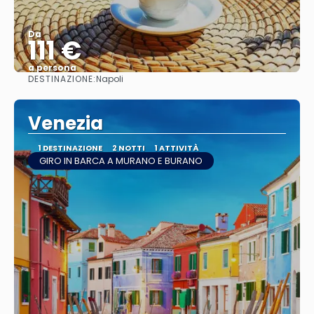
Da
111 €
a persona
DESTINAZIONE:
Napoli
Vedere
Venezia
1 DESTINAZIONE
2 NOTTI
1 ATTIVITÀ
GIRO IN BARCA A MURANO E BURANO