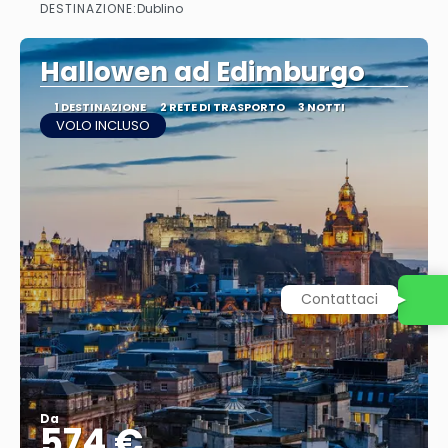
DESTINAZIONE:
Dublino
Vedere
Hallowen ad Edimburgo
1 DESTINAZIONE
2 RETE DI TRASPORTO
3 NOTTI
VOLO INCLUSO
Contattaci
Da
574 €