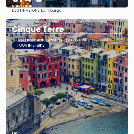
a persona
DESTINAZIONE:
Edimburgo
Vedere
Cinque Terre
1 DESTINAZIONE
2 NOTTI
1 ATTIVITÀ
TOUR IN E-BIKE
Da