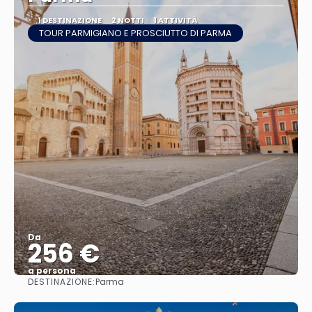
1 DESTINAZIONE
2 NOTTI
1 ATTIVITÀ
TOUR PARMIGIANO E PROSCIUTTO DI PARMA
Da
256 €
a persona
DESTINAZIONE:
Parma
Vedere