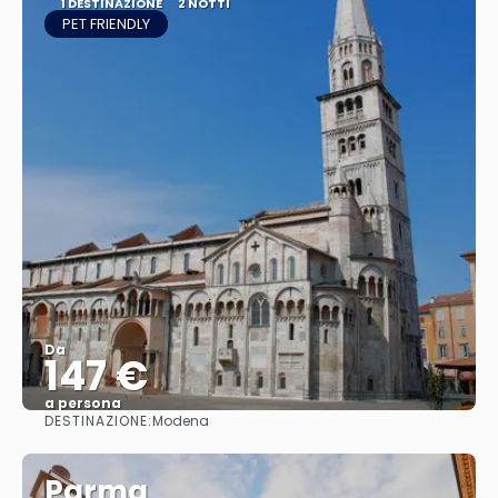
1 DESTINAZIONE
2 NOTTI
PET FRIENDLY
Da
147 €
a persona
DESTINAZIONE:
Modena
Vedere
Parma