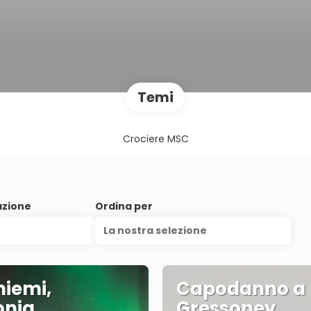
Temi
Crociere MSC
azione
Ordina per
La nostra selezione
iemi,
Capodanno a
onia
Gressoney