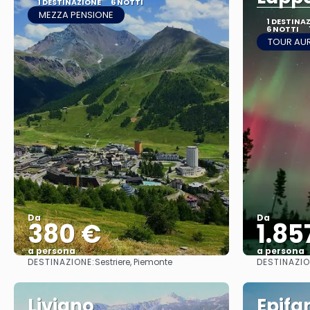
1 DESTINAZIONE
6 NOTTI
MEZZA PENSIONE
1 DESTINA
6 NOTTI
TOUR AU
Da
Da
380 €
1.85
a persona
a persona
DESTINAZIONE:
DESTINAZIO
Sestriere, Piemonte
Vedere
Livigno
Epifa