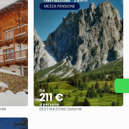
1 DESTINAZIONE
2 NOTTI
MEZZA PENSIONE
Contattaci
Da
211 €
a persona
DESTINAZIONE:
nitè
Dolomiti
Vedere