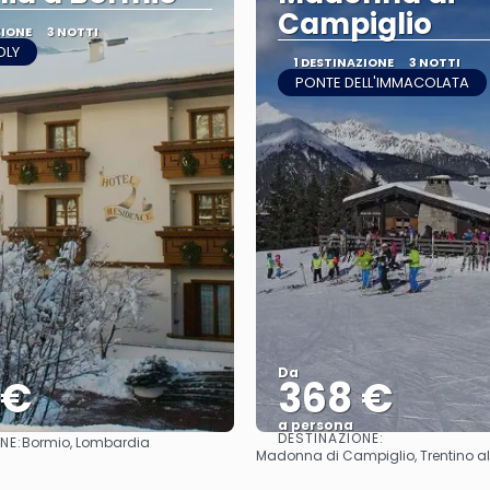
Campiglio
ZIONE
3 NOTTI
DLY
1 DESTINAZIONE
3 NOTTI
PONTE DELL'IMMACOLATA
Da
 €
368 €
a persona
DESTINAZIONE:
NE:
Bormio, Lombardia
Vedere
Vedere
Madonna di Campiglio, Trentino al