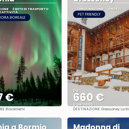
ZIONE
2 RETE DI TRASPORTO
1 DESTINAZIONE
4 NOTTI
1 ATTIVITÀ
PET FRIENDLY
RORA BOREALE
Da
7 €
660 €
a persona
NE:
DESTINAZIONE:
Rovaniemi
Gressoney La tri
Vedere
Vedere
nia a Bormio
Madonna di