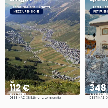
1 DESTINAZIONE
2 NOTTI
1 DESTINA
MEZZA PENSIONE
PET FRIEN
Da
Da
112 €
348
a persona
a persona
DESTINAZIONE:
DESTINAZIO
Livigno, Lombardia
Vedere