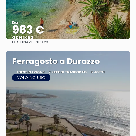
Da
983 €
a persona
DESTINAZIONE:
Kos
Vedere
Ferragosto a Durazzo
1 DESTINAZIONE
2 RETE DI TRASPORTO
6 NOTTI
VOLO INCLUSO