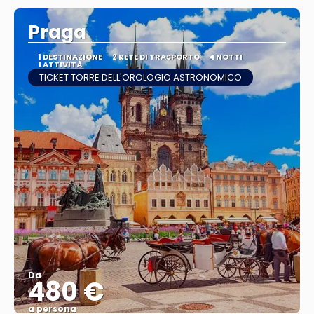
Praga
1 DESTINAZIONE
2 RETE DI TRASPORTO
4 NOTTI
1 ATTIVITÀ
TICKET TORRE DELL'OROLOGIO ASTRONOMICO
Da
480 €
a persona