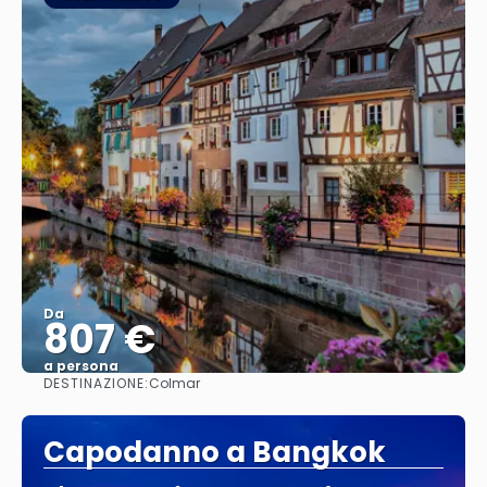
Da
807 €
a persona
DESTINAZIONE:
Colmar
Vedere
Capodanno a Bangkok