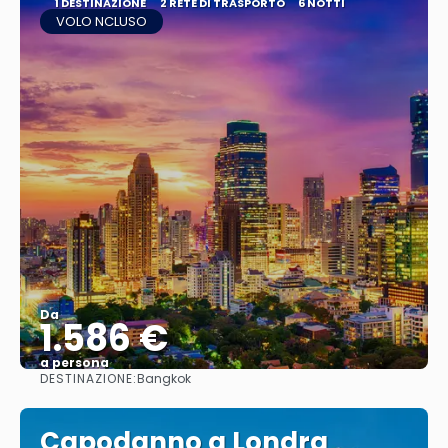
1 DESTINAZIONE
2 RETE DI TRASPORTO
6 NOTTI
VOLO NCLUSO
Da
1.586 €
a persona
DESTINAZIONE:
Bangkok
Vedere
Capodanno a Londra