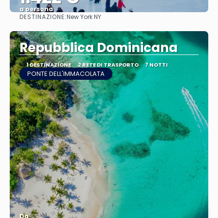
a persona
DESTINAZIONE:
New York NY
Vedere
Repubblica Dominicana
1 DESTINAZIONE
2 RETE DI TRASPORTO
7 NOTTI
PONTE DELL'IMMACOLATA
Da