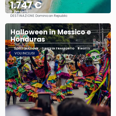
1.747 €
a persona
DESTINAZIONE:
Dominican Republic
Vedere
Halloween in Messico e
Honduras
2 DESTINAZIONE
3 RETE DI TRASPORTO
8 NOTTI
VOLI INCLUSI