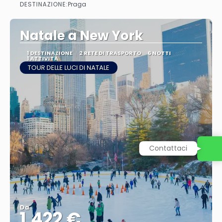
DESTINAZIONE:
Praga
Vedere
Natale a New York
1 DESTINAZIONE
2 RETE DI TRASPORTO
6 NOTTI
1 ATTIVITÀ
TOUR DELLE LUCI DI NATALE
Contattaci
Da
1.422 €