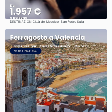
Da
1.957 €
a persona
DESTINAZIONI
Città del Messico · San Pedro Sula
Vedere
Ferragosto a Valencia
1 DESTINAZIONE
2 RETE DI TRASPORTO
10 NOTTI
VOLO INCLUSO