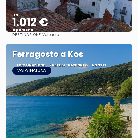
Da
1.012 €
a persona
DESTINAZIONE:
Valencia
Vedere
Ferragosto a Kos
1 DESTINAZIONE
2 RETE DI TRASPORTO
6 NOTTI
VOLO INCLUSO