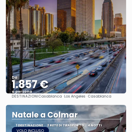
Da
1.857 €
a persona
DESTINAZIONI
Casablanca · Los Angeles · Casablanca
Vedere
Natale a Colmar
1 DESTINAZIONE
2 RETE DI TRASPORTO
4 NOTTI
VOLO INCLUSO