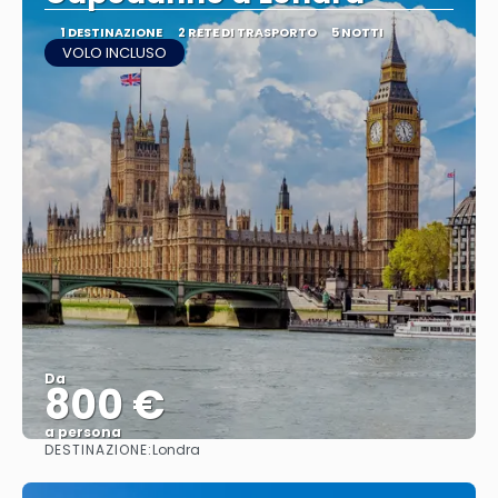
1 DESTINAZIONE
2 RETE DI TRASPORTO
5 NOTTI
VOLO INCLUSO
Da
800 €
a persona
DESTINAZIONE:
Londra
Vedere