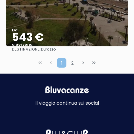
Da
543 €
a persona
DESTINAZIONE:
Durazzo
Vedere
1
2
Il viaggio continua sui social