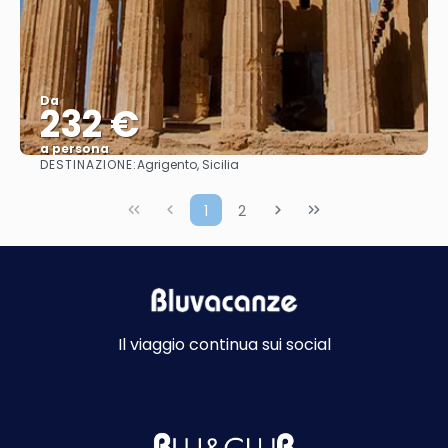
Da
232 €
a persona
DESTINAZIONE:
Agrigento, Sicilia
Vedere
1
2
Il viaggio continua sui social