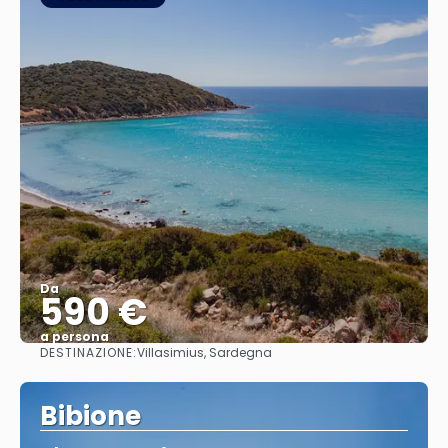
Da
590 €
a persona
DESTINAZIONE:
Villasimius, Sardegna
Vedere
Bibione