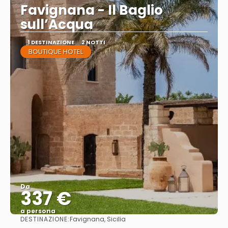
Favignana - Il Baglio
sull’Acqua
1 DESTINAZIONE
2 NOTTI
BOUTIQUE HOTEL
Da
337 €
a persona
DESTINAZIONE:
Favignana, Sicilia
Vedere