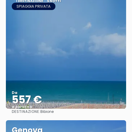
1 DESTINAZIONE
6 NOTTI
SPIAGGIA PRIVATA
Da
557 €
a persona
DESTINAZIONE:
Bibione
Vedere
Genova