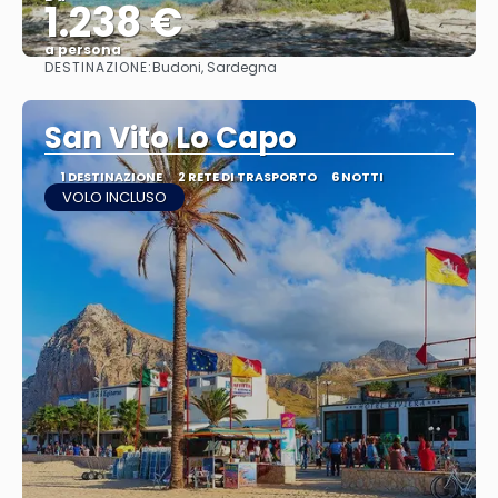
1.238 €
a persona
DESTINAZIONE:
Budoni, Sardegna
Vedere
San Vito Lo Capo
1 DESTINAZIONE
2 RETE DI TRASPORTO
6 NOTTI
VOLO INCLUSO