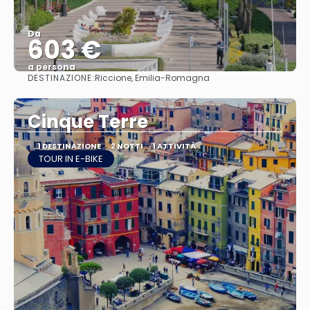
Da
603 €
a persona
DESTINAZIONE:
Riccione, Emilia-Romagna
Vedere
Cinque Terre
1 DESTINAZIONE
2 NOTTI
1 ATTIVITÀ
TOUR IN E-BIKE