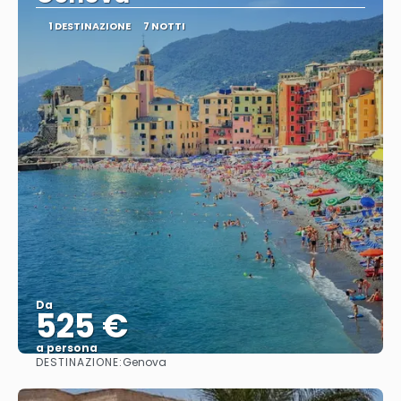
1 DESTINAZIONE
7 NOTTI
Da
525 €
a persona
DESTINAZIONE:
Genova
Vedere