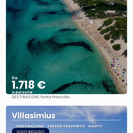
Da
1.718 €
a persona
DESTINAZIONE:
Punta Prosciutto
Vedere
Villasimius
1 DESTINAZIONE
2 RETE DI TRASPORTO
6 NOTTI
VOLO INCLUSO