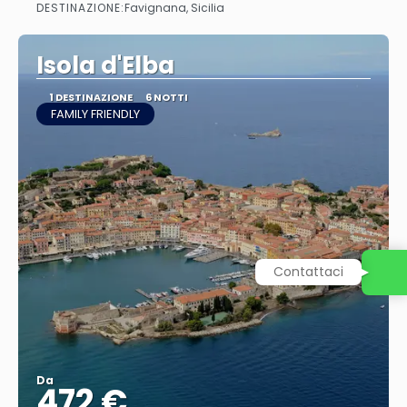
DESTINAZIONE:
Favignana, Sicilia
Vedere
Isola d'Elba
1 DESTINAZIONE
6 NOTTI
FAMILY FRIENDLY
Contattaci
Da
472 €