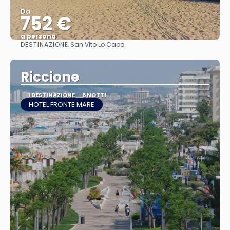
Da
752 €
a persona
DESTINAZIONE:
San Vito Lo Capo
Vedere
Riccione
1 DESTINAZIONE
6 NOTTI
HOTEL FRONTE MARE