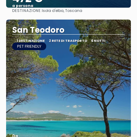
a persona
DESTINAZIONE:
Isola d'elba, Toscana
Vedere
San Teodoro
1 DESTINAZIONE
2 RETE DI TRASPORTO
6 NOTTI
PET FRIENDLY
Da