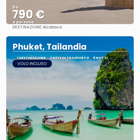
Da
790 €
a persona
DESTINAZIONE:
Alcobaca
Vedere
Phuket, Tailandia
1 DESTINAZIONE
2 RETE DI TRASPORTO
6 NOTTI
VOLO INCLUSO