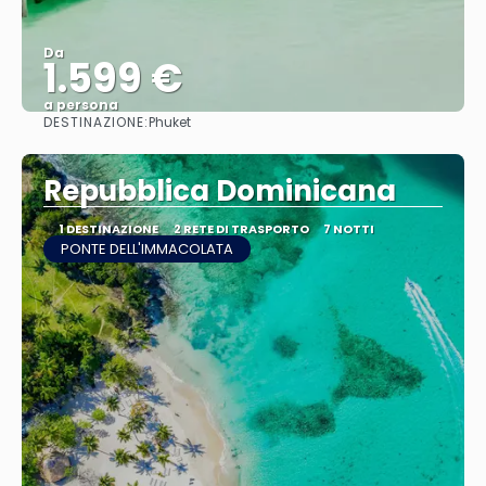
Da
1.599 €
a persona
DESTINAZIONE:
Phuket
Vedere
Repubblica Dominicana
1 DESTINAZIONE
2 RETE DI TRASPORTO
7 NOTTI
PONTE DELL'IMMACOLATA