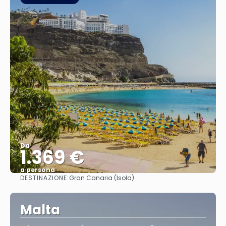
Da
1.369 €
a persona
DESTINAZIONE:
Gran Canaria (Isola)
Vedere
Malta