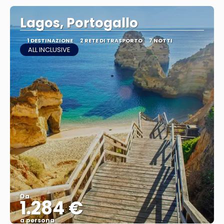
Lagos, Portogallo
1 DESTINAZIONE
2 RETE DI TRASPORTO
7 NOTTI
ALL INCLUSIVE
Da
1.284 €
a persona