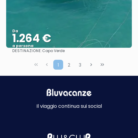
Da
1.264 €
a persona
DESTINAZIONE:
Capo Verde
Vedere
1
2
3
Il viaggio continua sui social