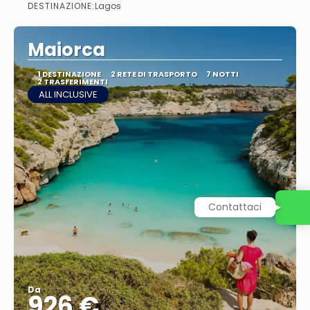
DESTINAZIONE:
Lagos
Vedere
Maiorca
1 DESTINAZIONE
2 RETE DI TRASPORTO
7 NOTTI
2 TRASFERIMENTI
ALL INCLUSIVE
Contattaci
Da
926 €