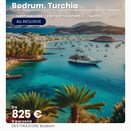
Bodrum, Turchia
1 DESTINAZIONE
2 RETE DI TRASPORTO
7 NOTTI
ALL INCLUSIVE
Da
825 €
a persona
DESTINAZIONE:
Bodrum
Vedere