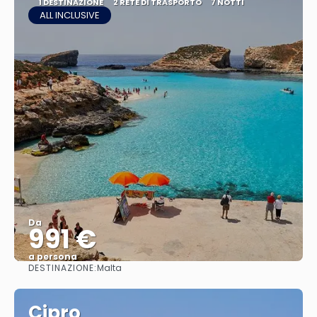
1 DESTINAZIONE
2 RETE DI TRASPORTO
7 NOTTI
ALL INCLUSIVE
Da
991 €
a persona
DESTINAZIONE:
Malta
Vedere
Cipro