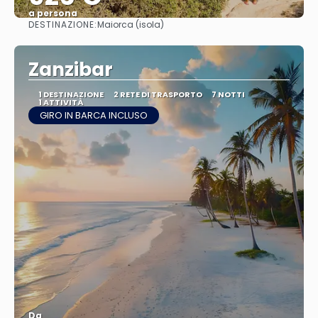
a persona
DESTINAZIONE:
Maiorca (isola)
Vedere
Zanzibar
1 DESTINAZIONE
2 RETE DI TRASPORTO
7 NOTTI
1 ATTIVITÀ
GIRO IN BARCA INCLUSO
Da