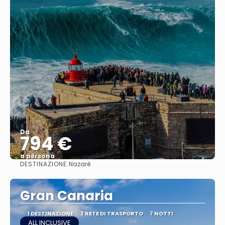
Da
794 €
a persona
DESTINAZIONE:
Nazaré
Vedere
Gran Canaria
1 DESTINAZIONE
2 RETE DI TRASPORTO
7 NOTTI
ALL INCLUSIVE