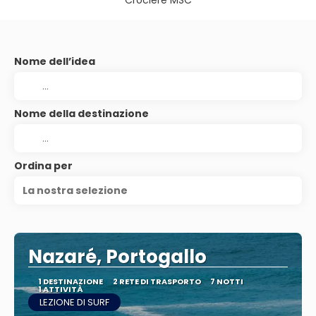
Crociere MSC
Nome dell’idea
Nome della destinazione
Ordina per
La nostra selezione
Nazaré, Portogallo
1 DESTINAZIONE
2 RETE DI TRASPORTO
7 NOTTI
1 ATTIVITÀ
LEZIONE DI SURF