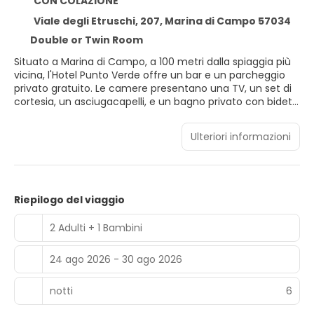
CON COLAZIONE
Viale degli Etruschi, 207, Marina di Campo 57034
Double or Twin Room
Situato a Marina di Campo, a 100 metri dalla spiaggia più
vicina, l'Hotel Punto Verde offre un bar e un parcheggio
privato gratuito. Le camere presentano una TV, un set di
cortesia, un asciugacapelli, e un bagno privato con bidet
e doccia. Il Punto Verde Hotel dista 20 minuti di auto da
Feovaia e 15 km da Portoferraio, da cui partono i traghetti
Ulteriori informazioni
per Piombino.
Riepilogo del viaggio
2 Adulti + 1 Bambini
24 ago 2026 - 30 ago 2026
notti
6