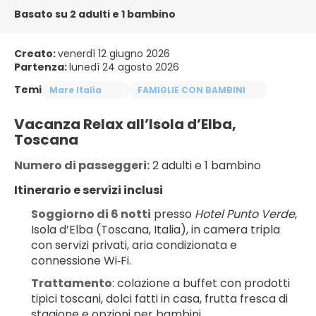
Basato su 2 adulti e 1 bambino
Creato:
venerdì 12 giugno 2026
Partenza:
lunedì 24 agosto 2026
Temi
Mare Italia
FAMIGLIE CON BAMBINI
Vacanza Relax all’Isola d’Elba, 
Toscana
Numero di passeggeri:
 2 adulti e 1 bambino
Itinerario e servizi inclusi
Soggiorno di 6 notti
 presso 
Hotel Punto Verde
, 
Isola d’Elba (Toscana, Italia), in camera tripla 
con servizi privati, aria condizionata e 
connessione Wi‑Fi.
Trattamento
: colazione a buffet con prodotti 
tipici toscani, dolci fatti in casa, frutta fresca di 
stagione e opzioni per bambini.