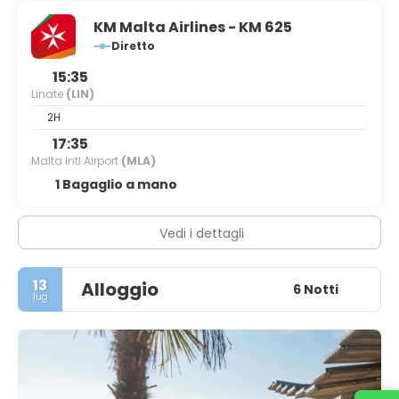
KM Malta Airlines - KM 625
Diretto
15:35
Linate
(LIN)
2H
17:35
Malta Intl Airport
(MLA)
1 Bagaglio a mano
Vedi i dettagli
13
Alloggio
6 Notti
lug