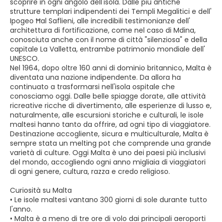
scoprire in ogni angolo dell'isola. Dalle più antiche
strutture templari indipendenti dei Templi Megalitici e dell'
Ipogeo Ħal Saflieni, alle incredibili testimonianze dell'
architettura di fortificazione, come nel caso di Mdina,
conosciuta anche con il nome di città "silenziosa" e della
capitale La Valletta, entrambe patrimonio mondiale dell'
UNESCO.
Nel 1964, dopo oltre 160 anni di dominio britannico, Malta è
diventata una nazione indipendente. Da allora ha
continuato a trasformarsi nell'isola ospitale che
conosciamo oggi. Dalle belle spiagge dorate, alle attività
ricreative ricche di divertimento, alle esperienze di lusso e,
naturalmente, alle escursioni storiche e culturali, le isole
maltesi hanno tanto da offrire, ad ogni tipo di viaggiatore.
Destinazione accogliente, sicura e multiculturale, Malta è
sempre stata un melting pot che comprende una grande
varietà di culture. Oggi Malta è uno dei paesi più inclusivi
del mondo, accogliendo ogni anno migliaia di viaggiatori
di ogni genere, cultura, razza e credo religioso.
Curiosità su Malta
• Le isole maltesi vantano 300 giorni di sole durante tutto
l'anno.
• Malta è a meno di tre ore di volo dai principali aeroporti