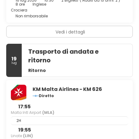
16 lug 2026
10:30
2 Biglietti
(
Adulti da 13 anni: 2
)
piscina. La colazione a buffet è disponibile a pagamento
8 ore
Inglese
tutti i giorni dalle ore 07:00 alle ore 10:00.
Crociera
Non rimborsabile
Potrai usufruire di un pratico servizio di lavanderia e
lavaggio a secco, una reception aperta 24 ore su 24 e
personale poliglotta.
Vedi i dettagli
Trasporto di andata e
19
ritorno
lug
Ritorno
KM Malta Airlines - KM 626
Diretto
17:55
Malta Intl Airport
(MLA)
2H
19:55
Linate
(LIN)