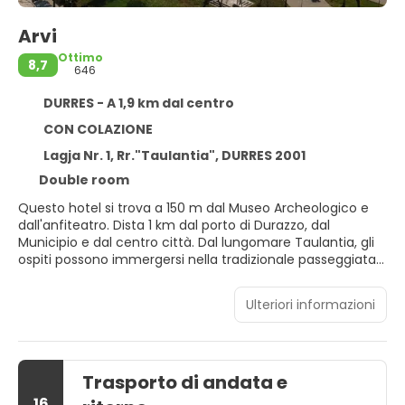
Arvi
Ottimo
8,7
646
DURRES - A 1,9 km dal centro
CON COLAZIONE
Lagja Nr. 1, Rr."Taulantia", DURRES 2001
Double room
Questo hotel si trova a 150 m dal Museo Archeologico e
dall'anfiteatro. Dista 1 km dal porto di Durazzo, dal
Municipio e dal centro città. Dal lungomare Taulantia, gli
ospiti possono immergersi nella tradizionale passeggiata
serale della gente del posto. L'hotel è situato sul
lungomare Taulantia, una delle zone più belle e
Ulteriori informazioni
frequentate di Durazzo. Questo edificio di 9 piani offre
viste panoramiche e comprende un totale di 42 camere.
Costruito nel 2002, offre sistemazioni adatte e
confortevoli sia per turisti che per viaggiatori d'affari. Tra i
Trasporto di andata e
servizi offerti agli ospiti c'è un ristorante interno. Tutte le
camere sono ben arredate e dotate di comfort moderni.
16