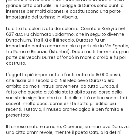
grande città portuale. Le spiagge di Durros sono punti di
interesse per molti albanesi e costituiscono una parte
importante del turismo in Albania.
La città fu colonizzata dai coloni di Corinto e Korkyra nel
627 a.C. Fu chiamato Epidamno, che in seguito divenne
Dyrrachium. Tra il XI e il III secolo, Durazzo fu un
importante centro commerciale e portuale in Via Egnatia,
tra Roma e Bisanzio (Istanbul). Dopo molti terremoti, gran
parte dei vecchi Durres affondò in mare o crollò e fu poi
costruito.
L'oggetto più importante è l'anfiteatro da 15.000 posti,
che risale al II secolo d.C. Nel Medioevo Durazzo era
ambita da molti intrusi provenienti da tutta Europa. Il
fatto che questa città sia stata abitata nel corso della
sua storia significa che i resti della città antica sono stati
scavati molto poco, come esiste sotto gli edifici più
recenti. Tuttavia, il museo archeologico è ben fornito e
presentato.
Il famoso oratore romano, Cicerone, si chiamava Durazzo,
una città ammirevole, mentre il poeta Catulo la definì