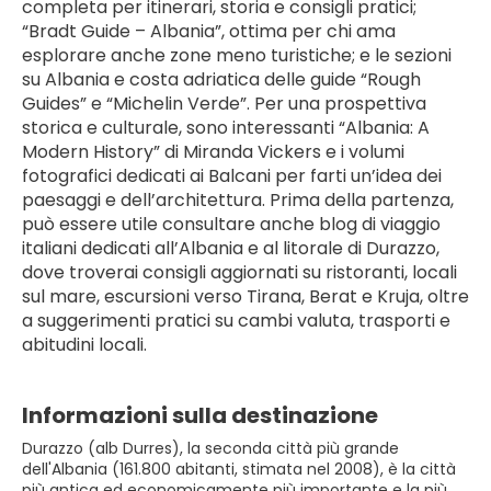
completa per itinerari, storia e consigli pratici; 
“Bradt Guide – Albania”, ottima per chi ama 
esplorare anche zone meno turistiche; e le sezioni 
su Albania e costa adriatica delle guide “Rough 
Guides” e “Michelin Verde”. Per una prospettiva 
storica e culturale, sono interessanti “Albania: A 
Modern History” di Miranda Vickers e i volumi 
fotografici dedicati ai Balcani per farti un’idea dei 
paesaggi e dell’architettura. Prima della partenza, 
può essere utile consultare anche blog di viaggio 
italiani dedicati all’Albania e al litorale di Durazzo, 
dove troverai consigli aggiornati su ristoranti, locali 
sul mare, escursioni verso Tirana, Berat e Kruja, oltre 
a suggerimenti pratici su cambi valuta, trasporti e 
abitudini locali.
Informazioni sulla destinazione
Durazzo (alb Durres), la seconda città più grande
dell'Albania (161.800 abitanti, stimata nel 2008), è la città
più antica ed economicamente più importante e la più