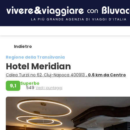
Indietro
Regione della Transilvania
Hotel Meridian
Calea Turzii no 62, Cluj-Napoca 400913
, 0,6 km da Centro
Superbo
9,1
549
Vedi i punteggi