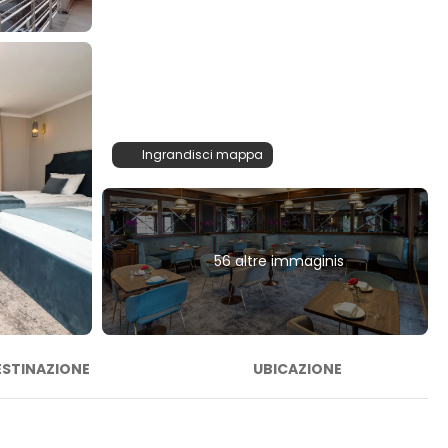
Ingrandisci mappa
56 altre immaginis
ESTINAZIONE
UBICAZIONE