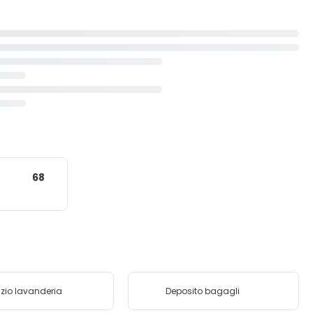
68
izio lavanderia
Deposito bagagli