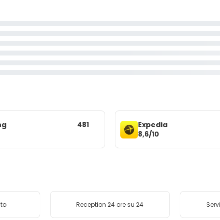
ng
481
Expedia
8,6/10
ito
Reception 24 ore su 24
Serv