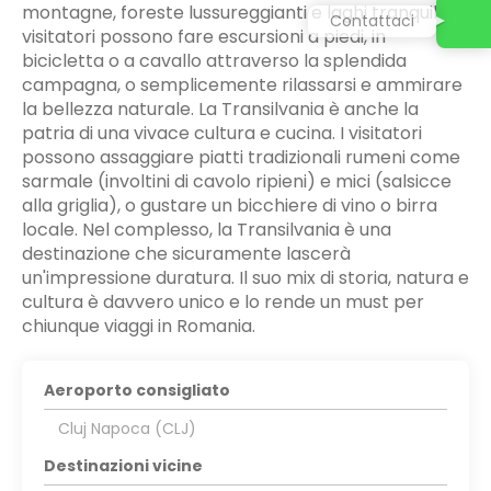
montagne, foreste lussureggianti e laghi tranquilli. I
Contattaci
visitatori possono fare escursioni a piedi, in
bicicletta o a cavallo attraverso la splendida
campagna, o semplicemente rilassarsi e ammirare
la bellezza naturale. La Transilvania è anche la
patria di una vivace cultura e cucina. I visitatori
possono assaggiare piatti tradizionali rumeni come
sarmale (involtini di cavolo ripieni) e mici (salsicce
alla griglia), o gustare un bicchiere di vino o birra
locale. Nel complesso, la Transilvania è una
destinazione che sicuramente lascerà
un'impressione duratura. Il suo mix di storia, natura e
cultura è davvero unico e lo rende un must per
chiunque viaggi in Romania.
Aeroporto consigliato
Cluj Napoca (CLJ)
Destinazioni vicine