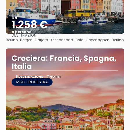
Da
1.258 €
a persona
DESTINAZIONI
Vedere
Berlino · Bergen · Eidfjord · Kristiansand · Oslo · Copenaghen · Berlino
Crociera: Francia, Spagna,
Italia
5 DESTINAZIONE
7 NOTTI
MSC ORCHESTRA