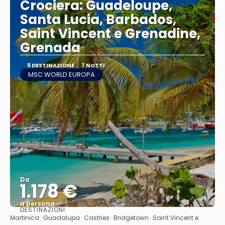
Crociera: Guadeloupe,
Santa Lucia, Barbados,
Saint Vincent e Grenadine,
Grenada
5 DESTINAZIONE
7 NOTTI
MSC WORLD EUROPA
Da
1.178 €
a persona
DESTINAZIONI
Vedere
Martinica · Guadalupa · Castries · Bridgetown · Saint Vincent e