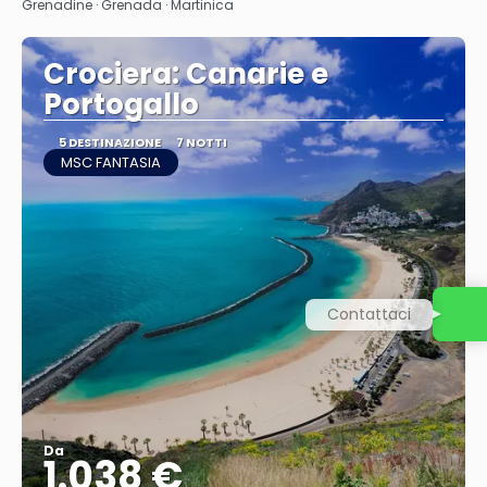
Grenadine · Grenada · Martinica
Crociera: Canarie e
Portogallo
5 DESTINAZIONE
7 NOTTI
MSC FANTASIA
Contattaci
Da
1.038 €