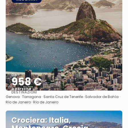
Da
958 €
a persona
DESTINAZIONI
Vedere
Genova · Tarragona · Santa Cruz de Tenerife · Salvador de Bahía ·
Río de Janeiro · Río de Janeiro
Crociera: Italia,