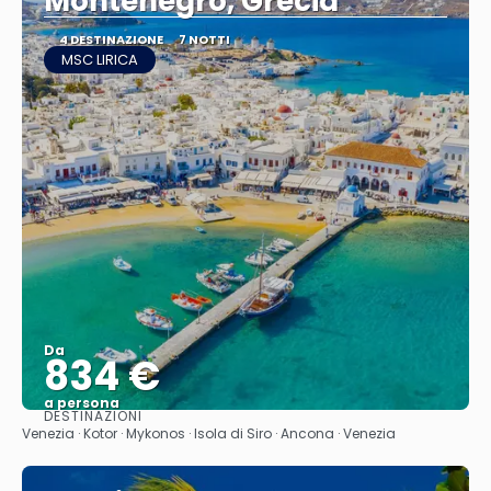
Montenegro, Grecia
4 DESTINAZIONE
7 NOTTI
MSC LIRICA
Da
834 €
a persona
DESTINAZIONI
Vedere
Venezia · Kotor · Mykonos · Isola di Siro · Ancona · Venezia