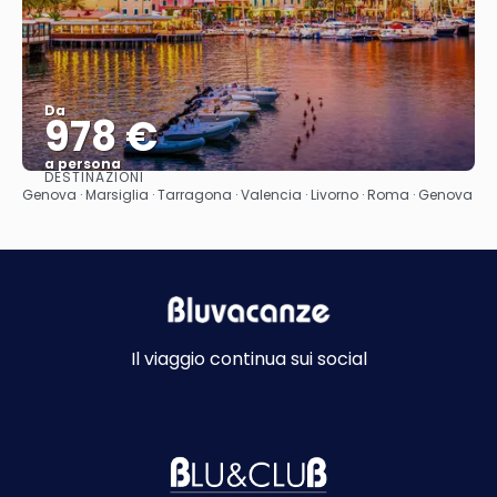
Da
978 €
a persona
DESTINAZIONI
Vedere
Genova · Marsiglia · Tarragona · Valencia · Livorno · Roma · Genova
Il viaggio continua sui social