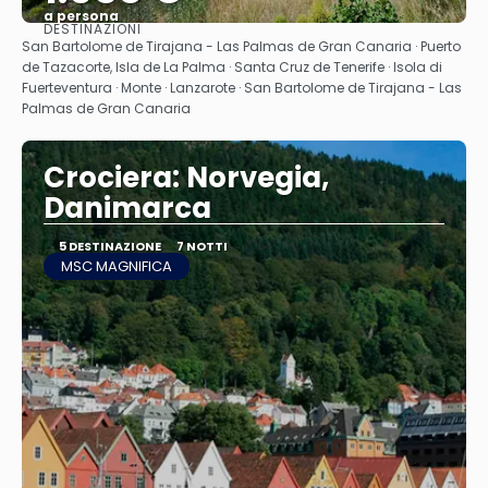
a persona
DESTINAZIONI
Vedere
San Bartolome de Tirajana - Las Palmas de Gran Canaria · Puerto
de Tazacorte, Isla de La Palma · Santa Cruz de Tenerife · Isola di
Fuerteventura · Monte · Lanzarote · San Bartolome de Tirajana - Las
Palmas de Gran Canaria
Crociera: Norvegia,
Danimarca
5 DESTINAZIONE
7 NOTTI
MSC MAGNIFICA