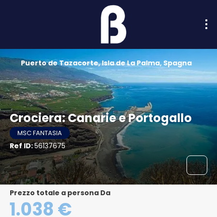
Puerto de Tazacorte, Isla de La Palma, Spagna
Crociera: Canarie e Portogallo
MSC FANTASIA
Ref ID:
56137675
Prezzo totale a persona Da
1.038 €