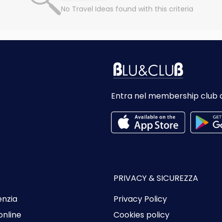
No Travel Ideas found with this criteria
Entra nel membership club 
PRIVACY & SICUREZZA
enzia
Privacy Policy
online
Cookies policy