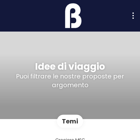
Idee di viaggio
Puoi filtrare le nostre proposte per
argomento
Temi