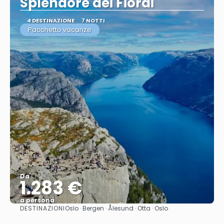
Splendore dei Fiordi
4 DESTINAZIONE
7 NOTTI
Pacchetto vacanze
Da
1.283 €
a persona
DESTINAZIONI
Oslo · Bergen · Ålesund · Otta · Oslo
Vedere