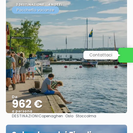
3 DESTINAZIONE
4 NOTTI
Pacchetto vacanze
Contattaci
Da
962 €
a persona
DESTINAZIONI
Copenaghen · Oslo · Stoccolma
Vedere