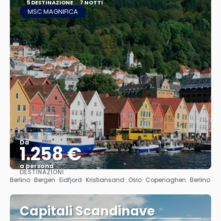
5 DESTINAZIONE
7 NOTTI
MSC MAGNIFICA
Da
1.258 €
a persona
DESTINAZIONI
Vedere
Berlino · Bergen · Eidfjord · Kristiansand · Oslo · Copenaghen · Berlino
Capitali Scandinave