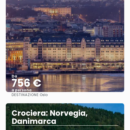
Da
756 €
a persona
DESTINAZIONE:
Oslo
Vedere
Crociera: Norvegia,
Danimarca