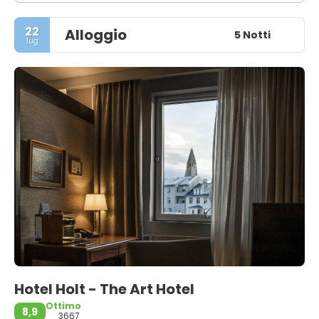
22
Alloggio
5 Notti
lug
Hotel Holt - The Art Hotel
Ottimo
8,9
3667