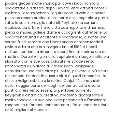
piscine geotermiche municipali dove i locali vanno a
socializzare e rilassarsi dopo il lavoro. Altre attività come il
ciclismo, l'escursionismo, l'equitazione, la vela e la pesca
possono essere praticate alle porte della capitale. A parte
tutte le sue meraviglie naturali, Reykjavik ha sempre
qualcosa da offrire. È una città cosmopolita e dinamica,
piena di musei, gallerie d'arte e accoglienti caffetterie. La
sua vita notturna è eccitante e scandalosa, durante una
serata fuori, sembra che i locali stiano compensando il
divieto di birra che era in vigore fino al 1989 e i locali
notturni tendono a rimanere aperti fino alle prime ore del
mattino. Durante il giorno, la capitale è un luogo molto più
rilassato, con le sue case colorate, le strade senza
immondizia e un ritmo di vita rilassato. Reykjavik è
considerata una delle città più pulite, più verdi e più sicure
del mondo. Perdersi in questa città è quasi impossibile: la
chiesa Hallgrímskirkja e la collina Öskjuhlíð sono visibili
dalla maggior parte dei luoghi del centro città e sono
punti di riferimento essenziali per l'orientamento.
Reykjavik è dinamico, creativo, moderno, accogliente e
molto speciale. La sua peculiare personalità e l'ambiente
magnetico ti faranno concordare sul fatto che non esiste
città migliore al mondo.