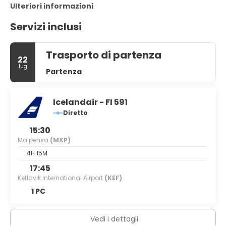
Ulteriori informazioni
Servizi inclusi
Trasporto di partenza
22
lug
Partenza
Icelandair - FI 591
Diretto
15:30
Malpensa
(MXP)
4H 15M
17:45
Keflavik International Airport
(KEF)
1 PC
Vedi i dettagli