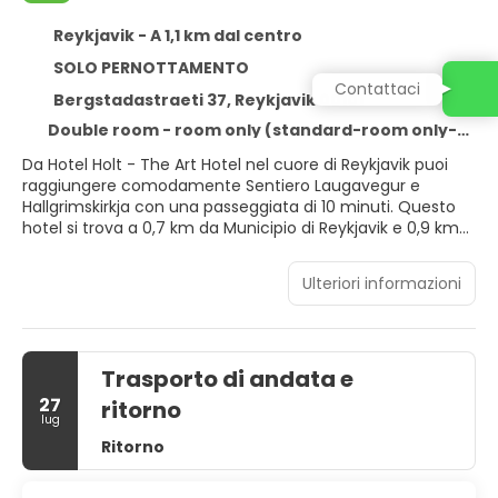
Reykjavik - A 1,1 km dal centro
SOLO PERNOTTAMENTO
Contattaci
Bergstadastraeti 37, Reykjavik 00101
Double room - room only (standard-room only-refundable rate)
Da Hotel Holt - The Art Hotel nel cuore di Reykjavik puoi
raggiungere comodamente Sentiero Laugavegur e
Hallgrimskirkja con una passeggiata di 10 minuti. Questo
hotel si trova a 0,7 km da Municipio di Reykjavik e 0,9 km
da Harpa.
Ulteriori informazioni
Avrai a disposizione utili servizi come il Wi-Fi gratuito,
servizi di concierge e servizi per matrimoni. Questo hotel
offre, inoltre, un caminetto nella hall e una sala
ricevimenti.
Trasporto di andata e
Rilassati in una delle 42 camere con stile personalizzato
27
ritorno
della struttura, complete di minibar e TV a schermo
lug
piatto. Il Wi-Fi gratuito ti consente di restare in contatto
Ritorno
con il mondo, mentre la TV con canali via satellite è
l'ideale per concedersi un po' di svago. I bagni dispongono