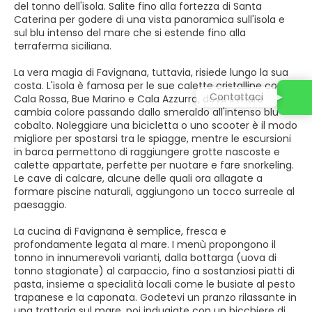
del tonno dell'isola. Salite fino alla fortezza di Santa
Caterina per godere di una vista panoramica sull'isola e
sul blu intenso del mare che si estende fino alla
terraferma siciliana.
La vera magia di Favignana, tuttavia, risiede lungo la sua
costa. L'isola è famosa per le sue calette cristalline come
Contattaci
Cala Rossa, Bue Marino e Cala Azzurra, dove il mare
cambia colore passando dallo smeraldo all'intenso blu
cobalto. Noleggiare una bicicletta o uno scooter è il modo
migliore per spostarsi tra le spiagge, mentre le escursioni
in barca permettono di raggiungere grotte nascoste e
calette appartate, perfette per nuotare e fare snorkeling.
Le cave di calcare, alcune delle quali ora allagate a
formare piscine naturali, aggiungono un tocco surreale al
paesaggio.
La cucina di Favignana è semplice, fresca e
profondamente legata al mare. I menù propongono il
tonno in innumerevoli varianti, dalla bottarga (uova di
tonno stagionate) al carpaccio, fino a sostanziosi piatti di
pasta, insieme a specialità locali come le busiate al pesto
trapanese e la caponata. Godetevi un pranzo rilassante in
una trattoria sul mare, poi indugiate con un bicchiere di