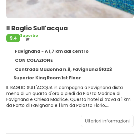
Il Baglio Sull'acqua
Superbo
9,4
151
Favignana - A 1,7 km dal centro
CON COLAZIONE
Contrada Madonna n.9, Favignana 91023
Superior King Room 1st Floor
IL BAGLIO SULL'ACQUA in campagna a Favignana dista
meno di un quarto d'ora a piedi da Piazza Madrice di
Favignana e Chiesa Madrice. Questo hotel si trova a 1 km
da Porto di Favignana e 1 km da Palazzo Florio.
Grazie ad un'ampia gamma di servizi ricreativi, che
Ulteriori informazioni
includono una piscina all'aperto e un servizio di noleggio
biciclette, il divertimento è assicurato. Questo hotel
propone, inoltre, il Wi-Fi gratuito, servizi di concierge e