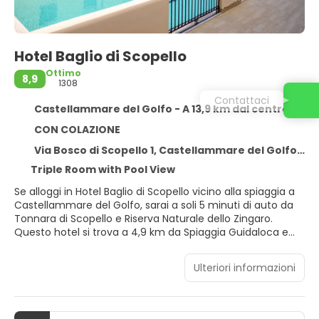
Hotel Baglio di Scopello
Ottimo
8,9
1308
Castellammare del Golfo - A 13,9 km dal centro
CON COLAZIONE
Via Bosco di Scopello 1, Castellammare del Golfo 91014
Triple Room with Pool View
Se alloggi in Hotel Baglio di Scopello vicino alla spiaggia a
Castellammare del Golfo, sarai a soli 5 minuti di auto da
Tonnara di Scopello e Riserva Naturale dello Zingaro.
Questo hotel si trova a 4,9 km da Spiaggia Guidaloca e
14,1 km da Spiaggia di Castellammare del Golfo.
Ulteriori informazioni
Il divertimento è assicurato grazie ad un'ampia gamma di
servizi ricreativi, che includono una piscina all'aperto e un
servizio di noleggio biciclette. Questo hotel dispone,
inoltre, di il Wi-Fi gratuito, servizi di concierge e una TV