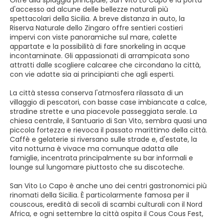
Oltre alla spiaggia principale, San Vito Lo Capo è la porta
d'accesso ad alcune delle bellezze naturali più
spettacolari della Sicilia. A breve distanza in auto, la
Riserva Naturale dello Zingaro offre sentieri costieri
impervi con viste panoramiche sul mare, calette
appartate e la possibilità di fare snorkeling in acque
incontaminate. Gli appassionati di arrampicata sono
attratti dalle scogliere calcaree che circondano la città,
con vie adatte sia ai principianti che agli esperti.
La città stessa conserva l'atmosfera rilassata di un
villaggio di pescatori, con basse case imbiancate a calce,
stradine strette e una piacevole passeggiata serale. La
chiesa centrale, il Santuario di San Vito, sembra quasi una
piccola fortezza e rievoca il passato marittimo della città.
Caffè e gelaterie si riversano sulle strade e, d'estate, la
vita notturna è vivace ma comunque adatta alle
famiglie, incentrata principalmente su bar informali e
lounge sul lungomare piuttosto che su discoteche.
San Vito Lo Capo è anche uno dei centri gastronomici più
rinomati della Sicilia. È particolarmente famosa per il
couscous, eredità di secoli di scambi culturali con il Nord
Africa, e ogni settembre la città ospita il Cous Cous Fest,