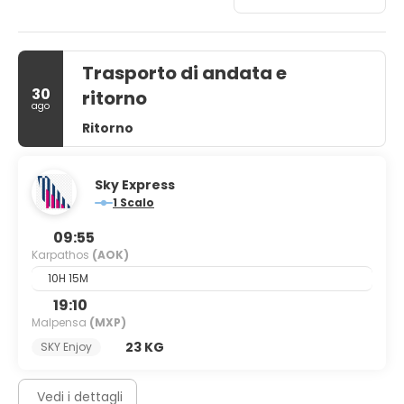
Trasporto di andata e
30
ritorno
ago
Ritorno
Sky Express
1 Scalo
09:55
Karpathos
(AOK)
10H 15M
19:10
Malpensa
(MXP)
23 KG
SKY Enjoy
Vedi i dettagli