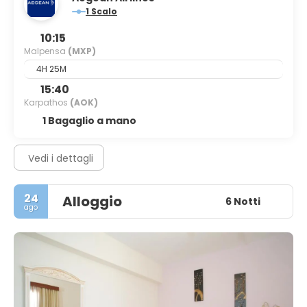
1 Scalo
10:15
Malpensa
(MXP)
4H 25M
15:40
Karpathos
(AOK)
1 Bagaglio a mano
Vedi i dettagli
24
Alloggio
6 Notti
ago