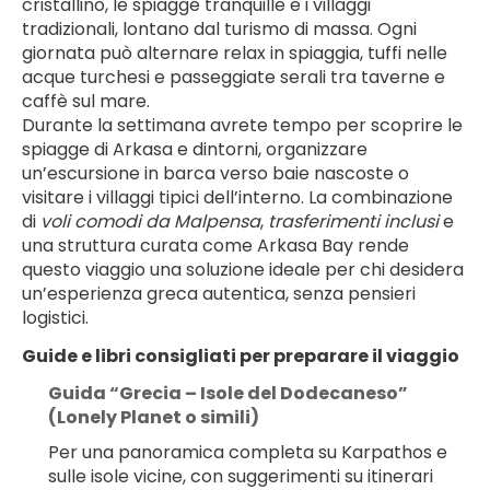
cristallino, le spiagge tranquille e i villaggi 
tradizionali, lontano dal turismo di massa. Ogni 
giornata può alternare relax in spiaggia, tuffi nelle 
acque turchesi e passeggiate serali tra taverne e 
caffè sul mare.
Durante la settimana avrete tempo per scoprire le 
spiagge di Arkasa e dintorni, organizzare 
un’escursione in barca verso baie nascoste o 
visitare i villaggi tipici dell’interno. La combinazione 
di 
voli comodi da Malpensa
, 
trasferimenti inclusi
 e 
una struttura curata come Arkasa Bay rende 
questo viaggio una soluzione ideale per chi desidera 
un’esperienza greca autentica, senza pensieri 
logistici.
Guide e libri consigliati per preparare il viaggio
Guida “Grecia – Isole del Dodecaneso” 
(Lonely Planet o simili)
Per una panoramica completa su Karpathos e 
sulle isole vicine, con suggerimenti su itinerari 