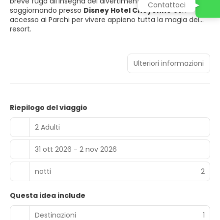
breve fuga all’insegna del divertimento e della fantasia,
Contattaci
soggiornando presso
Disney Hotel Cheyenne
con
accesso ai Parchi per vivere appieno tutta la magia del
resort.
Ulteriori informazioni
Riepilogo del viaggio
2 Adulti
31 ott 2026 - 2 nov 2026
notti
2
Questa idea include
Destinazioni
1