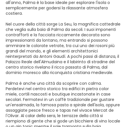
all'anno, Palma è la base ideale per esplorare l'isola o
semplicemente per godersi la rilassante atmosfera
costiera.
Nel cuore della città sorge La Seu, la magnifica cattedrale
che veglia sulla baia di Palma da secoli. I suoi imponenti
contrafforti e la facciata riccamente decorata sono
impressionanti da lontano, ma entrando si possono
ammirare le colorate vetrate, tra cui uno dei rosoni più
grandi del mondo, e gli elementi architettonici
reinterpretati da Antoni Gaudí. A pochi passi di distanza, il
Palazzo Reale dell'Almudaina e il labirinto di stradine del
centro storico rivelano il ricco passato di Palma, dal
dominio moresco alla riconquista cristiana medievale.
Palma è anche una città da scoprire con calma.
Perdetevi nel centro storico tra edifici in pietra color
miele, cortili nascosti e boutique incastonate in case
secolari. Fermatevi in un caffè tradizionale per gustare
un'ensaïmada, la famosa pasta a spirale dell'isola, oppure
assaggiate pesce fresco e tapas nel vivace Mercat de
l'Olivar. Al calar della sera, le terrazze della città si
riempiono di gente che si gode un bicchiere di vino locale
o un gin tonic mentre il sole tramonta sulla baia.