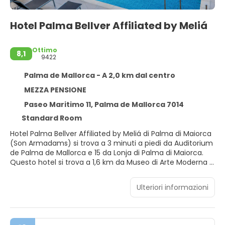
Hotel Palma Bellver Affiliated by Meliá
Ottimo
8,1
9422
Palma de Mallorca - A 2,0 km dal centro
MEZZA PENSIONE
Paseo Maritimo 11, Palma de Mallorca 7014
Standard Room
Hotel Palma Bellver Affiliated by Meliá di Palma di Maiorca
(Son Armadams) si trova a 3 minuti a piedi da Auditorium
de Palma de Mallorca e 15 da Lonja di Palma di Maiorca.
Questo hotel si trova a 1,6 km da Museo di Arte Moderna e
Contemporanea Es Baluard e 2,1 km da La Rambla.
Ulteriori informazioni
Grazie a una piscina all'aperto, una palestra, un servizio di
noleggio biciclette e molti altri servizi ricreativi, il
divertimento è assicurato! Questo hotel dispone, inoltre,
di il Wi-Fi gratuito, servizi di concierge e servizi per