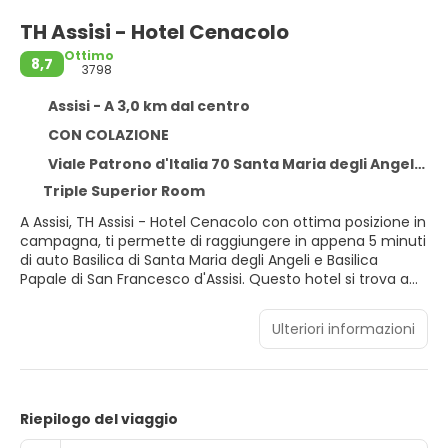
TH Assisi - Hotel Cenacolo
Ottimo
8,7
3798
Assisi - A 3,0 km dal centro
CON COLAZIONE
Viale Patrono d'Italia 70 Santa Maria degli Angeli, Assisi 06088
Triple Superior Room
A Assisi, TH Assisi - Hotel Cenacolo con ottima posizione in
campagna, ti permette di raggiungere in appena 5 minuti
di auto Basilica di Santa Maria degli Angeli e Basilica
Papale di San Francesco d'Assisi. Questo hotel si trova a
22,8 km da Palazzo dei Priori e 41,4 km da Lago Trasimeno.
Ulteriori informazioni
Avrai a disposizione molti servizi ricreativi, tra cui un
servizio di noleggio biciclette, nonché una terrazza e un
giardino da dove potrai ammirare il paesaggio. In questo
hotel potrai inoltre contare su il Wi-Fi gratuito, servizi di
concierge e un servizio babysitter a pagamento. Grazie
Riepilogo del viaggio
alla navetta locale (con supplemento), sarà