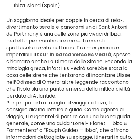
Ibiza Island (Spain)
Un soggiorno ideale per coppie in cerca di relax, 
divertimento serale e panorami unici: Sant Antoni 
de Portmany è una delle zone più vivaci di Ibiza, 
perfetta per combinare mare, tramonti 
spettacolari e vita notturna. Tra le esperienze 
imperdibili, il
 tour in barca verso Es Vedrá
, spesso 
chiamato anche La Dimora delle Sirene. Secondo la 
mitologia greca, infatti, Es Vedrá sarebbe stata la 
casa delle sirene che tentarono di incantare Ulisse 
nell’Odissea di Omero; altre leggende raccontano 
che l’isola sia una punta emersa della mitica civiltà 
perduta di Atlantide.
Per prepararti al meglio al viaggio a Ibiza, ti 
consiglio alcune letture e guide. Come agente di 
viaggio, ti suggerirei di partire con una buona guida 
generale, come una guida “Lonely Planet – Ibiza & 
Formentera” o “Rough Guides – Ibiza”, che offrono 
informazioni dettagliate su spiagge, itinerari in auto, 