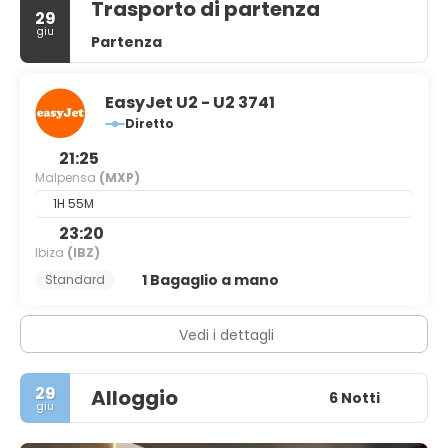
Trasporto di partenza
29
giu
Partenza
EasyJet U2 - U2 3741
Diretto
21:25
Malpensa
(MXP)
1H 55M
23:20
Ibiza
(IBZ)
1 Bagaglio a mano
Standard
Vedi i dettagli
29
Alloggio
6 Notti
giu