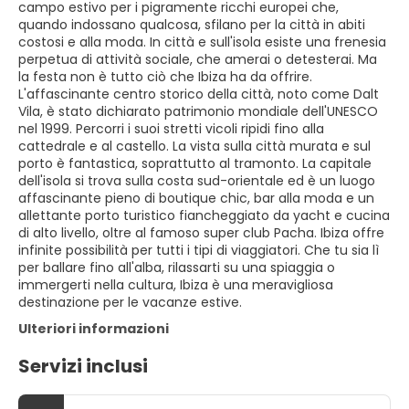
campo estivo per i pigramente ricchi europei che,
quando indossano qualcosa, sfilano per la città in abiti
costosi e alla moda. In città e sull'isola esiste una frenesia
perpetua di attività sociale, che amerai o detesterai. Ma
la festa non è tutto ciò che Ibiza ha da offrire.
L'affascinante centro storico della città, noto come Dalt
Vila, è stato dichiarato patrimonio mondiale dell'UNESCO
nel 1999. Percorri i suoi stretti vicoli ripidi fino alla
cattedrale e al castello. La vista sulla città murata e sul
porto è fantastica, soprattutto al tramonto. La capitale
dell'isola si trova sulla costa sud-orientale ed è un luogo
affascinante pieno di boutique chic, bar alla moda e un
allettante porto turistico fiancheggiato da yacht e cucina
di alto livello, oltre al famoso super club Pacha. Ibiza offre
infinite possibilità per tutti i tipi di viaggiatori. Che tu sia lì
per ballare fino all'alba, rilassarti su una spiaggia o
immergerti nella cultura, Ibiza è una meravigliosa
destinazione per le vacanze estive.
Ulteriori informazioni
Servizi inclusi