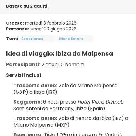
Basato su 2 adulti
Creato:
martedì 3 febbraio 2026
Partenza:
lunedì 29 giugno 2026
Temi
Esperienze
Mare Estero
Idea di viaggio: Ibiza da Malpensa
Partecipanti:
 2 adulti, 0 bambini
Servizi inclusi
Trasporto aereo:
 Volo da Milano Malpensa 
(MXP) a Ibiza (IBZ)
Soggiorno:
 6 notti presso 
Hotel Vibra District
, 
Sant Antoni de Portmany, Ibiza (Spain)
Trasporto aereo:
 Volo di rientro da Ibiza (IBZ) a 
Milano Malpensa (MXP)
Esperienza:
 Ticket “Giro in barca a Es Vedrá”, 