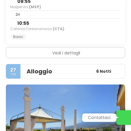
08:55
Malpensa
(MXP)
2H
10:55
Catania Fontanarossa
(CTA)
Basic
Vedi i dettagli
27
Alloggio
6 Notti
lug
Contattaci