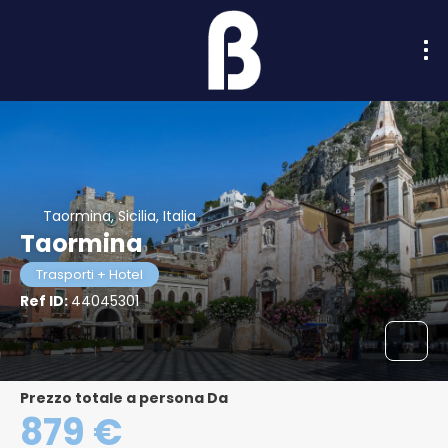
Taormina, Sicilia, Italia
Taormina
Trasporti + Hotel
Ref ID:
44045301
Prezzo totale a persona Da
879 €