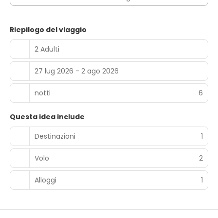
reception aperta 24 ore su 24 e personale poliglotta.
Potrai usufruire di una navetta da e per l'aeroporto 24 ore
su 24 a pagamento; inoltre, in loco troverai il un
Riepilogo del viaggio
parcheggio (a pagamento).
2 Adulti
27 lug 2026 - 2 ago 2026
notti
6
Questa idea include
Destinazioni
1
Volo
2
Alloggi
1