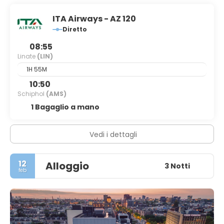
ITA Airways - AZ 120
Diretto
08:55
Linate
(LIN)
1H 55M
10:50
Schiphol
(AMS)
1 Bagaglio a mano
Vedi i dettagli
12
Alloggio
3 Notti
feb