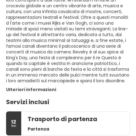
loro controparti a due ruote. Amsterdam rimane un
crocevia globale e un centro vibrante di arte, musica e
cultura, con una infinita cavalcata di mostre, concerti,
rappresentazioni teatrali e festival. Oltre a questi monoliti
d l'arte come i musei Rijks e Van Gogh, ci sono una
miriade di spazi meno visitati su temi stravaganti. La line-
up del festival è altrettanto varia, dedicata a tutto, dai
teatrini alla musica minimal ai tatuaggi e, a fine estate, i
famosi canali diventano il palcoscenico di una serie di
concerti di musica da camera. Revelry è al suo apice al
King's Day, una festa di compleanno per il re Questo è
quando la capitale è vestita in arancione patriottico, i
canali sono pieni di barche da festa e la città si trasforma
in un immenso mercato delle pulci mentre tutti svuotano
i loro armadietti sul marciapiede e spara il loro disordine.
Ulteriori informazioni
Servizi inclusi
Trasporto di partenza
12
feb
Partenza