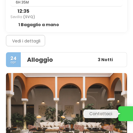
6H 35M
12:35
Sevilla
(SVQ)
1 Bagaglio a mano
Vedi i dettagli
24
Alloggio
3 Notti
apr
Contattaci