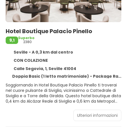
Hotel Boutique Palacio Pinello
Superbo
9,1
2380
Seville - A 0,3 km dal centro
CON COLAZIONE
Calle Segovia, 1, Seville 41004
Doppia Basic (1 letto matrimoniale) - Package Rate
Soggiornando in Hotel Boutique Palacio Pinello ti troverai
nel cuore pulsante di Siviglia, vicinissimo a Cattedrale di
Siviglia e a Torre della Giralda. Questo hotel boutique dista
0,4 km da Alcázar Reale di Siviglia e 0,6 km da Metropol
Parasol.
Ulteriori informazioni
Scegli tra l'ampia gamma di servizi ricreativi disponibili,
che includono una palestra aperta giorno e notte e un