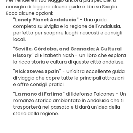
Per rendere il tuo viaggio ancora più speciale, ti 
consiglio di leggere alcune guide e libri su Siviglia. 
Ecco alcune opzioni:
"Lonely Planet Andalucia"
 - Una guida 
completa su Siviglia e la regione dell'Andalusia, 
perfetta per scoprire luoghi nascosti e consigli 
locali.
"Seville, Córdoba, and Granada: A Cultural 
History"
 di Elizabeth Nash - Un libro che esplora 
la ricca storia e cultura di queste città andaluse.
"Rick Steves Spain"
 - Un'altra eccellente guida 
di viaggio che copre tutte le principali attrazioni 
e offre consigli pratici.
"La mano di Fatima"
 di Ildefonso Falcones - Un 
romanzo storico ambientato in Andalusia che ti 
trasporterà nel passato e ti darà un'idea della 
storia della regione.