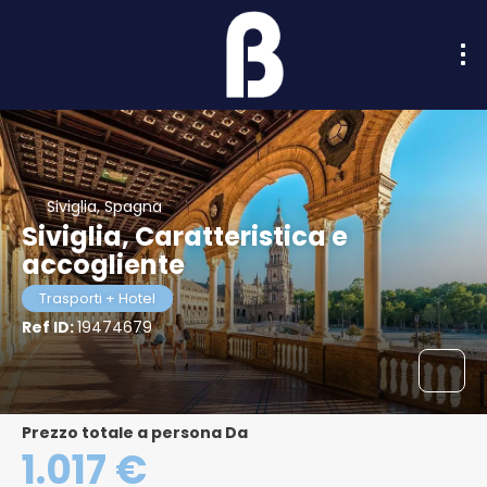
Siviglia, Spagna
Siviglia, Caratteristica e
accogliente
Trasporti + Hotel
Ref ID:
19474679
Prezzo totale a persona Da
1.017 €