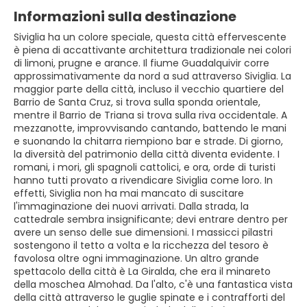
Informazioni sulla destinazione
Siviglia ha un colore speciale, questa città effervescente
è piena di accattivante architettura tradizionale nei colori
di limoni, prugne e arance. Il fiume Guadalquivir corre
approssimativamente da nord a sud attraverso Siviglia. La
maggior parte della città, incluso il vecchio quartiere del
Barrio de Santa Cruz, si trova sulla sponda orientale,
mentre il Barrio de Triana si trova sulla riva occidentale. A
mezzanotte, improvvisando cantando, battendo le mani
e suonando la chitarra riempiono bar e strade. Di giorno,
la diversità del patrimonio della città diventa evidente. I
romani, i mori, gli spagnoli cattolici, e ora, orde di turisti
hanno tutti provato a rivendicare Siviglia come loro. In
effetti, Siviglia non ha mai mancato di suscitare
l'immaginazione dei nuovi arrivati. Dalla strada, la
cattedrale sembra insignificante; devi entrare dentro per
avere un senso delle sue dimensioni. I massicci pilastri
sostengono il tetto a volta e la ricchezza del tesoro è
favolosa oltre ogni immaginazione. Un altro grande
spettacolo della città è La Giralda, che era il minareto
della moschea Almohad. Da l'alto, c'è una fantastica vista
della città attraverso le guglie spinate e i contrafforti del