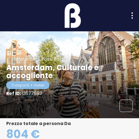
Amsterdam, Paesi Bassi
Amsterdam, Culturale e
accogliente
Trasporti + Hotel
Ref ID:
13577683
Prezzo totale a persona Da
804 €