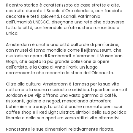
Il centro storico è caratterizzato da case strette e alte,
costruite durante il Secolo d'Oro olandese, con facciate
decorate e tetti spioventi. I canali, Patrimonio
dell'Umanità UNESCO, disegnano una rete che attraversa
tutta la città, conferendole un'atmosfera romantica e
unica.
Amsterdam è anche una città culturale di prim'ordine,
con musei di fama mondiale come il Rijksmuseum, che
custodisce opere di Rembrandt e Vermeer, il Museo Van
Gogh, che ospita la più grande collezione di opere
dell'artista, e la Casa di Anna Frank, un luogo
commovente che racconta la storia dell'Olocausto.
Oltre alla cultura, Amsterdam è famosa per la sua vita
notturna e la scena musicale e artistica. I quartieri come il
Jordaan e De Pijp offrono una vasta gamma di caffè,
ristoranti, gallerie e negozi, mescolando atmosfere
bohémien e trendy. La città è anche rinomata per i suoi
coffee shop e il Red Light District, simboli della sua politica
liberale e della sua apertura verso stili di vita alternativi.
Nonostante le sue dimensioni relativamente ridotte,