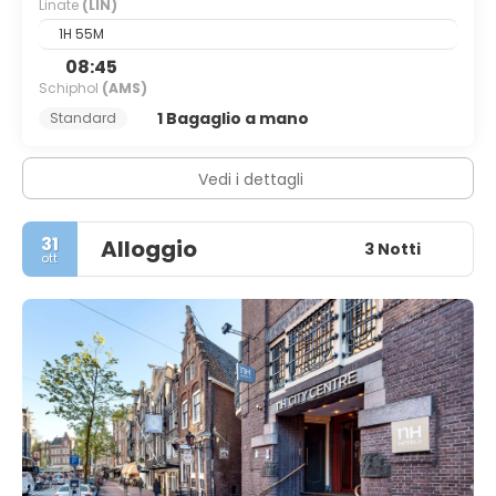
Linate
(LIN)
1H 55M
08:45
Schiphol
(AMS)
1 Bagaglio a mano
Standard
Vedi i dettagli
31
Alloggio
3 Notti
ott