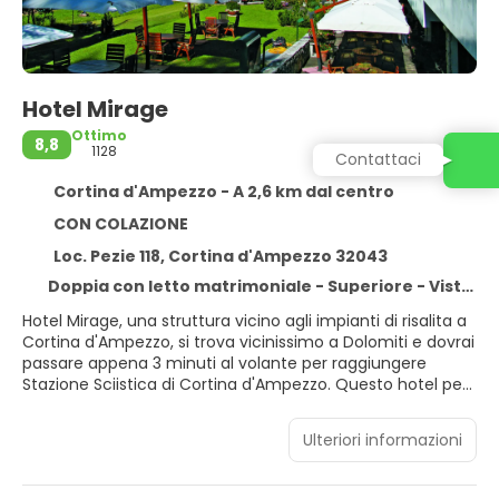
Hotel Mirage
Ottimo
8,8
1128
Contattaci
Cortina d'Ampezzo - A 2,6 km dal centro
CON COLAZIONE
Loc. Pezie 118, Cortina d'Ampezzo 32043
Doppia con letto matrimoniale - Superiore - Vista Montagna
Hotel Mirage, una struttura vicino agli impianti di risalita a
Cortina d'Ampezzo, si trova vicinissimo a Dolomiti e dovrai
passare appena 3 minuti al volante per raggiungere
Stazione Sciistica di Cortina d'Ampezzo. Questo hotel per
famiglie dista 16,8 km da Lago di Misurina e 0,8 km da
Scuola Sci Dolomiti Cortina.
Ulteriori informazioni
Divertiti sulle piste da sci oppure scegli tra i servizi
ricreativi disponibili, che includono una piscina coperta e