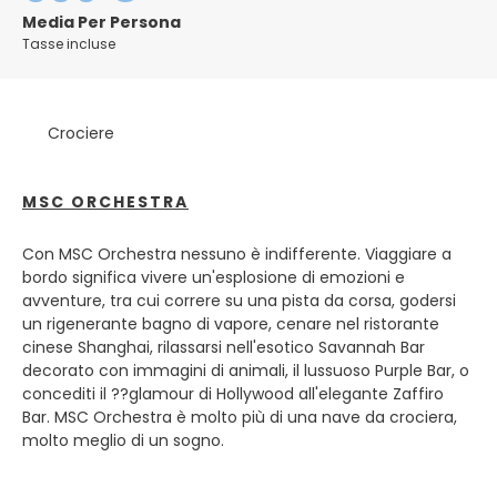
marittima del Mediterraneo.
Media Per Persona
Tasse incluse
Passeggiando per le sue stradine strette e tortuose,
conosciute come caruggi, i visitatori scopriranno gemme
architettoniche, alcuni eccellenti musei e gallerie d'arte.
Crociere
Porta Soprana, la porta più conosciuta delle antiche mura
della città di Genova, lascia il posto a Piazza de Ferrari,
con il suo Palazzo dei Dogi e il Teatro dell'Opera. Lungo le
MSC ORCHESTRA
Strade Nuove, una splendida strada classificata come
Patrimonio dell'Umanità, si trovano i Palazzi dei Rolli, un
elenco di case aristocratiche che ricordano il passato
Con MSC Orchestra nessuno è indifferente. Viaggiare a
imperiale della città.
bordo significa vivere un'esplosione di emozioni e
avventure, tra cui correre su una pista da corsa, godersi
Genova è una città inafferrabile e riservata, ti condurrà in
un rigenerante bagno di vapore, cenare nel ristorante
ottimi bar, condividerà la sua cucina e ti darà un assaggio
cinese Shanghai, rilassarsi nell'esotico Savannah Bar
di cultura, ma prima dovrai conoscerti.
decorato con immagini di animali, il lussuoso Purple Bar, o
concediti il ??glamour di Hollywood all'elegante Zaffiro
Bar. MSC Orchestra è molto più di una nave da crociera,
molto meglio di un sogno.