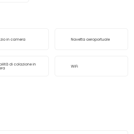
izio in camera
Navetta aeroportuale
bilità di colazione in
WiFi
era