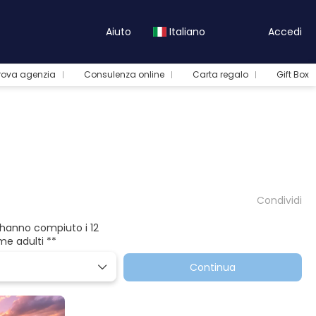
Aiuto
Italiano
Accedi
rova agenzia
Consulenza online
Carta regalo
Gift Box
Condividi
he hanno compiuto i 12
me adulti **
Continua