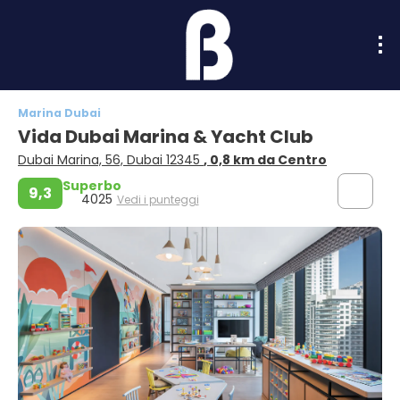
Marina Dubai
Vida Dubai Marina & Yacht Club
Dubai Marina, 56, Dubai 12345
, 0,8 km da Centro
Superbo
9,3
4025
Vedi i punteggi