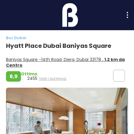
Bur Dubai
Hyatt Place Dubai Baniyas Square
Baniyas Square -14th Road, Diera, Dubai 33178
, 1,2 km da
Centro
Ottimo
8,9
2455
Vedi i punteggi