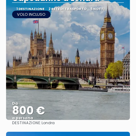
1 DESTINAZIONE
2 RETE DI TRASPORTO
5 NOTTI
VOLO INCLUSO
Da
800 €
a persona
DESTINAZIONE:
Londra
Vedere