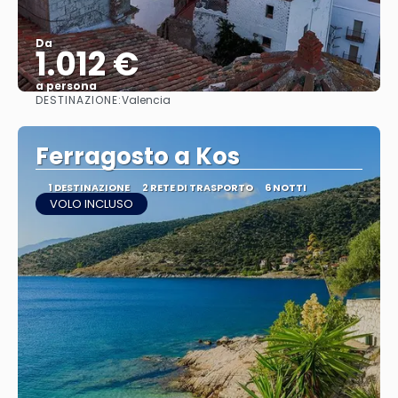
Da
1.012 €
a persona
DESTINAZIONE:
Valencia
Vedere
Ferragosto a Kos
1 DESTINAZIONE
2 RETE DI TRASPORTO
6 NOTTI
VOLO INCLUSO