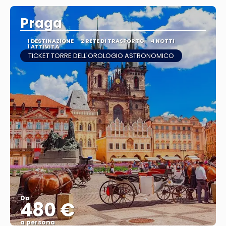
Praga
1 DESTINAZIONE
2 RETE DI TRASPORTO
4 NOTTI
1 ATTIVITÀ
TICKET TORRE DELL'OROLOGIO ASTRONOMICO
Da
480 €
a persona