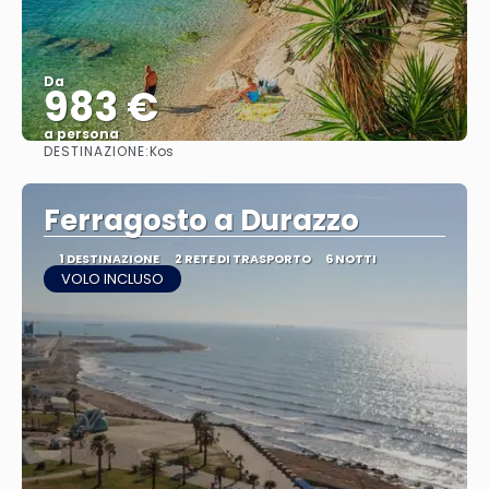
Da
983 €
a persona
DESTINAZIONE:
Kos
Vedere
Ferragosto a Durazzo
1 DESTINAZIONE
2 RETE DI TRASPORTO
6 NOTTI
VOLO INCLUSO