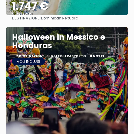
1.747 €
a persona
DESTINAZIONE:
Dominican Republic
Vedere
Halloween in Messico e
Honduras
2 DESTINAZIONE
3 RETE DI TRASPORTO
8 NOTTI
VOLI INCLUSI