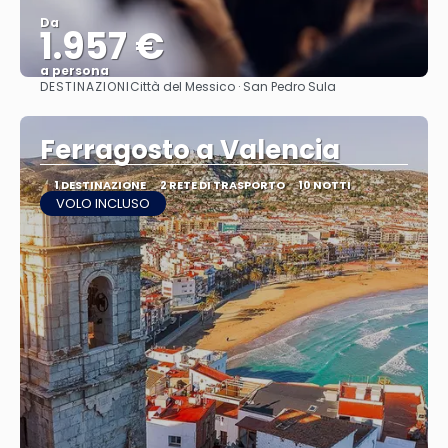
Da
1.957 €
a persona
DESTINAZIONI
Città del Messico · San Pedro Sula
Vedere
Ferragosto a Valencia
1 DESTINAZIONE
2 RETE DI TRASPORTO
10 NOTTI
VOLO INCLUSO