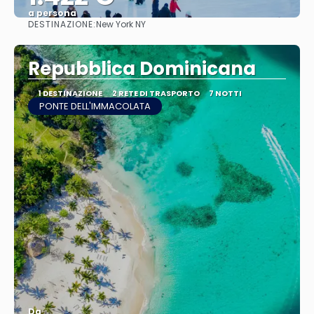
a persona
DESTINAZIONE:
New York NY
Vedere
Repubblica Dominicana
1 DESTINAZIONE
2 RETE DI TRASPORTO
7 NOTTI
PONTE DELL'IMMACOLATA
Da