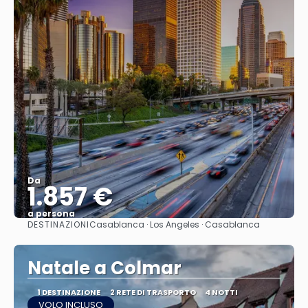
Da
1.857 €
a persona
DESTINAZIONI
Casablanca · Los Angeles · Casablanca
Vedere
Natale a Colmar
1 DESTINAZIONE
2 RETE DI TRASPORTO
4 NOTTI
VOLO INCLUSO