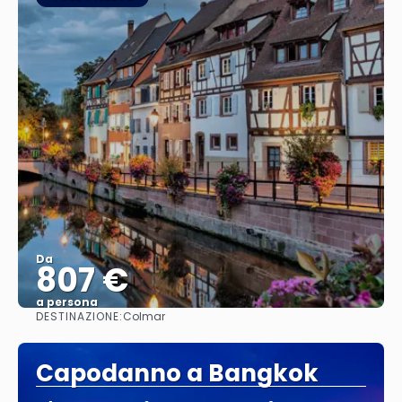
Da
807 €
a persona
DESTINAZIONE:
Colmar
Vedere
Capodanno a Bangkok