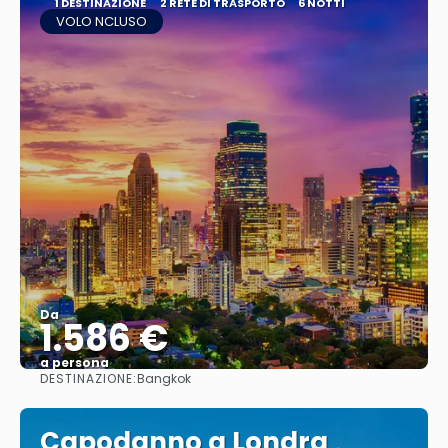
1 DESTINAZIONE
2 RETE DI TRASPORTO
6 NOTTI
VOLO NCLUSO
Da
1.586 €
a persona
DESTINAZIONE:
Bangkok
Vedere
Capodanno a Londra