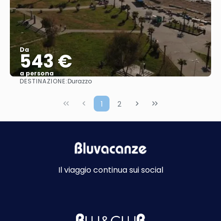
Da
543 €
a persona
DESTINAZIONE:
Durazzo
Vedere
1
2
Il viaggio continua sui social