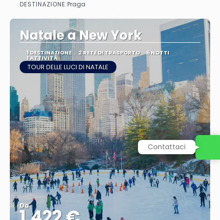
DESTINAZIONE:
Praga
Vedere
Natale a New York
1 DESTINAZIONE
2 RETE DI TRASPORTO
6 NOTTI
1 ATTIVITÀ
TOUR DELLE LUCI DI NATALE
Contattaci
Da
1.422 €