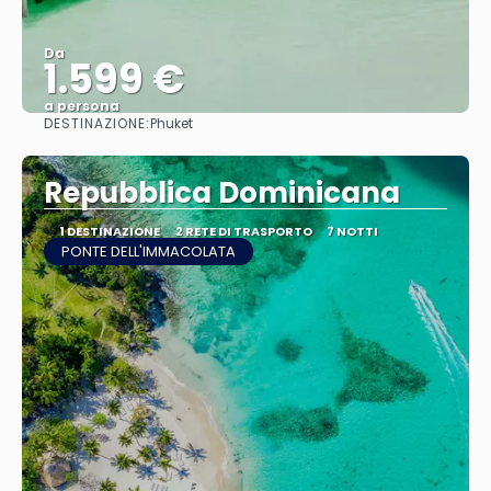
Da
1.599 €
a persona
DESTINAZIONE:
Phuket
Vedere
Repubblica Dominicana
1 DESTINAZIONE
2 RETE DI TRASPORTO
7 NOTTI
PONTE DELL'IMMACOLATA