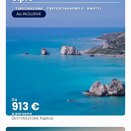
1 DESTINAZIONE
2 RETE DI TRASPORTO
6 NOTTI
ALL INCLUSIVE
Da
913 €
a persona
DESTINAZIONE:
Paphos
Vedere