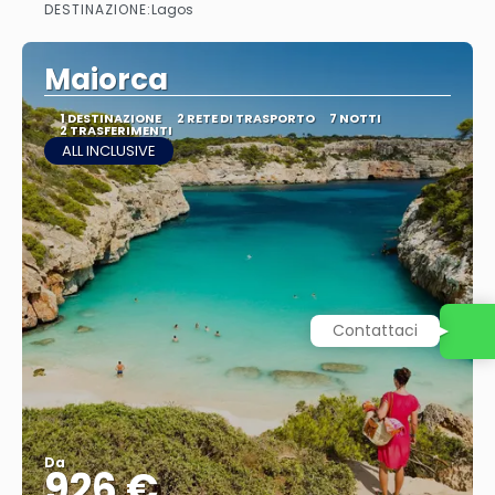
DESTINAZIONE:
Lagos
Vedere
Maiorca
1 DESTINAZIONE
2 RETE DI TRASPORTO
7 NOTTI
2 TRASFERIMENTI
ALL INCLUSIVE
Contattaci
Da
926 €