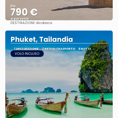
Da
790 €
a persona
DESTINAZIONE:
Alcobaca
Vedere
Phuket, Tailandia
1 DESTINAZIONE
2 RETE DI TRASPORTO
6 NOTTI
VOLO INCLUSO