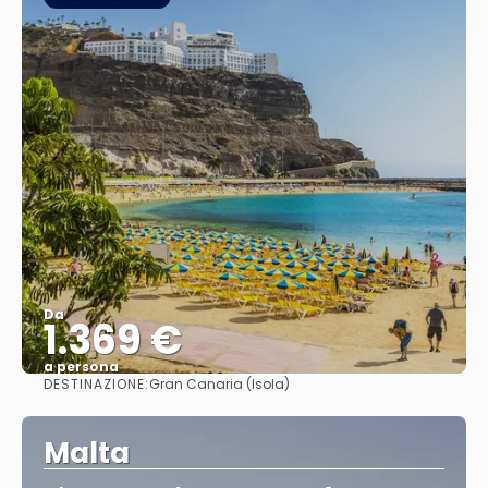
Da
1.369 €
a persona
DESTINAZIONE:
Gran Canaria (Isola)
Vedere
Malta