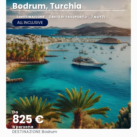
Bodrum, Turchia
1 DESTINAZIONE
2 RETE DI TRASPORTO
7 NOTTI
ALL INCLUSIVE
Da
825 €
a persona
DESTINAZIONE:
Bodrum
Vedere