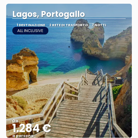
Lagos, Portogallo
1 DESTINAZIONE
2 RETE DI TRASPORTO
7 NOTTI
ALL INCLUSIVE
Da
1.284 €
a persona