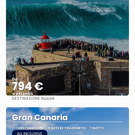
Da
794 €
a persona
DESTINAZIONE:
Nazaré
Vedere
Gran Canaria
1 DESTINAZIONE
2 RETE DI TRASPORTO
7 NOTTI
ALL INCLUSIVE