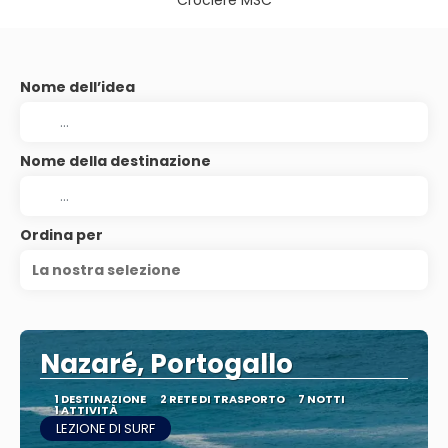
Crociere MSC
Nome dell’idea
Nome della destinazione
Ordina per
La nostra selezione
Nazaré, Portogallo
1 DESTINAZIONE
2 RETE DI TRASPORTO
7 NOTTI
1 ATTIVITÀ
LEZIONE DI SURF