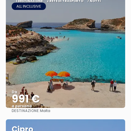
1 DESTINAZIONE
2 RETE DI TRASPORTO
7 NOTTI
ALL INCLUSIVE
Da
991 €
a persona
DESTINAZIONE:
Malta
Vedere
Cipro