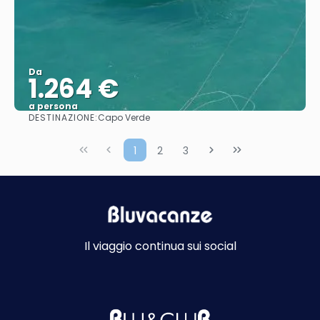
Da
1.264 €
a persona
DESTINAZIONE:
Capo Verde
Vedere
1
2
3
Il viaggio continua sui social