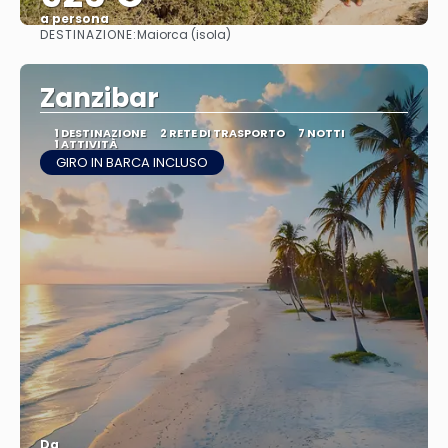
a persona
DESTINAZIONE:
Maiorca (isola)
Vedere
Zanzibar
1 DESTINAZIONE
2 RETE DI TRASPORTO
7 NOTTI
1 ATTIVITÀ
GIRO IN BARCA INCLUSO
Da