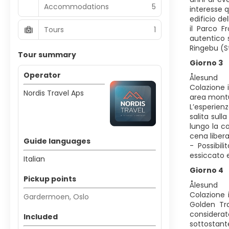
Accommodations
5
interesse 
edificio de
il Parco F
Tours
1
autentico s
Ringebu (St
Tour summary
Giorno 3
Operator
Ålesund
Colazione 
Nordis Travel Aps
area montu
L’esperienz
salita sull
lungo la c
cena liber
Guide languages
- Possibil
essiccato 
Italian
Giorno 4
Pickup points
Ålesund
Colazione 
Gardermoen, Oslo
Golden Tra
considerat
Included
sottostant