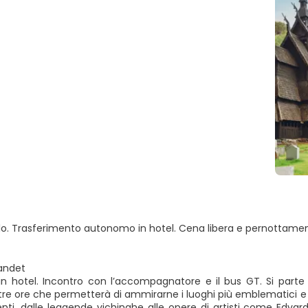
slo. Trasferimento autonomo in hotel. Cena libera e pernottament
landet
in hotel. Incontro con l’accompagnatore e il bus GT. Si parte 
tre ore che permetterà di ammirarne i luoghi più emblematici e la
enti, dalle leggende vichinghe alle opere di artisti come Edvar