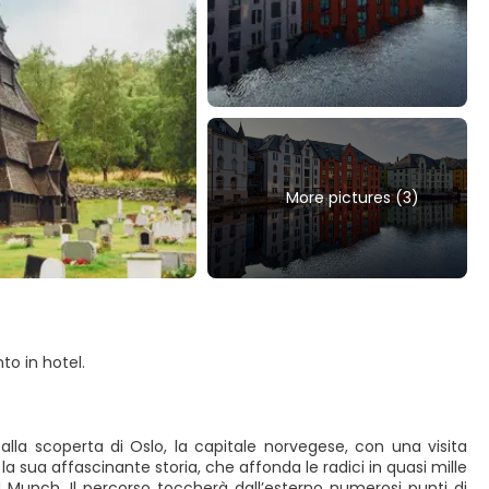
More pictures (3)
o in hotel.
alla scoperta di Oslo, la capitale norvegese, con una visita
 sua affascinante storia, che affonda le radici in quasi mille
d Munch. Il percorso toccherà dall’esterno numerosi punti di