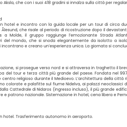
Aksla, che con i suoi 418 gradini si innalza sulla città per regalar
d
in hotel e incontro con la guida locale per un tour di circa due
 Ålesund, che risale al periodo di ricostruzione dopo il devasta
s a Molde, il gruppo raggiunge l’emozionante Strada Atlant
ri del mondo, che si snoda elegantemente da isolotto a isolot
 incontrano e creano un’esperienza unica. La giornata si conclud
lazione, si prosegue verso nord e si attraversa in traghetto il 
pa del tour e terza città più grande del paese. Fondata nel 997
centro religioso durante il Medioevo. L’architettura della città r
no colorate e palafitte sul fiume Nidelva, ai palazzi neoclassici d
lla Cattedrale di Nidaros (ingresso incluso), il più grande edific
 re e patrono nazionale. Sistemazione in hotel, cena libera e Pe
in hotel. Trasferimento autonomo in aeroporto.