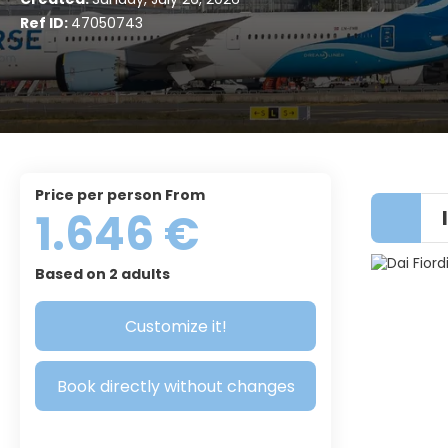
Ref ID:
47050743
price per person From
1.646 €
Based on 2 adults
Customize it!
Book directly without changes