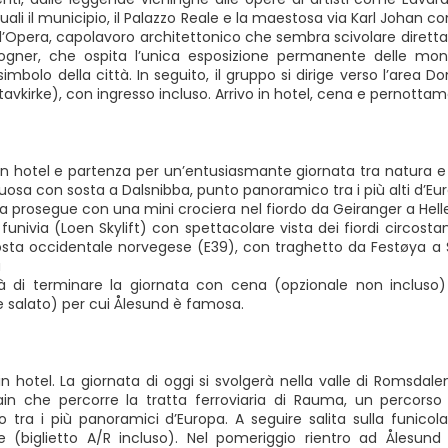
quali il municipio, il Palazzo Reale e la maestosa via Karl Joha
ll’Opera, capolavoro architettonico che sembra scivolare direttam
rogner, che ospita l’unica esposizione permanente delle mon
imbolo della città. In seguito, il gruppo si dirige verso l’area
avkirke), con ingresso incluso. Arrivo in hotel, cena e pernotta
in hotel e partenza per un’entusiasmante giornata tra natura e
osa con sosta a Dalsnibba, punto panoramico tra i più alti d’Eu
a prosegue con una mini crociera nel fiordo da Geiranger a Helles
a funivia (Loen Skylift) con spettacolare vista dei fiordi circostan
osta occidentale norvegese (E39), con traghetto da Festøya a So
a
ità di terminare la giornata con cena (opzionale non incluso)
e salato) per cui Ålesund è famosa.
in hotel. La giornata di oggi si svolgerà nella valle di Romsda
in che percorre la tratta ferroviaria di Rauma, un percors
o tra i più panoramici d’Europa. A seguire salita sulla funi
e (biglietto A/R incluso). Nel pomeriggio rientro ad Ålesun