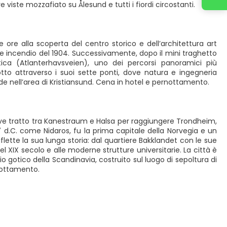
e viste mozzafiato su Ålesund e tutti i fiordi circostanti.
 ore alla scoperta del centro storico e dell’architettura art
nte incendio del 1904. Successivamente, dopo il mini traghetto
ica (Atlanterhavsveien), uno dei percorsi panoramici più
to attraverso i suoi sette ponti, dove natura e ingegneria
e nell’area di Kristiansund. Cena in hotel e pernottamento.
breve tratto tra Kanestraum e Halsa per raggiungere Trondheim,
 d.C. come Nidaros, fu la prima capitale della Norvegia e un
iflette la sua lunga storia: dal quartiere Bakklandet con le sue
el XIX secolo e alle moderne strutture universitarie. La città è
io gotico della Scandinavia, costruito sul luogo di sepoltura di
rnottamento.