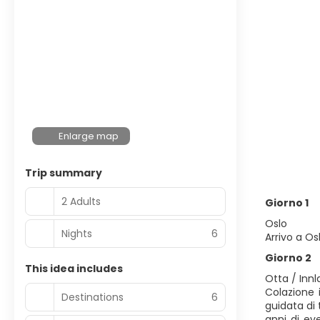
Enlarge map
Trip summary
2 Adults
Giorno 1
Oslo
Nights
6
Arrivo a O
Giorno 2
This idea includes
Otta / Inn
Colazione 
Destinations
6
guidata di 
anni di ev