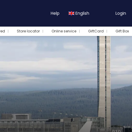
Help
English
Login
red
Store locator
Online service
GiftCard
Gift Box