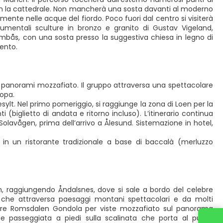
n con la cattedrale. Non mancherà una sosta davanti al moderno
ente nelle acque del fiordo. Poco fuori dal centro si visiterà
umentali sculture in bronzo e granito di Gustav Vigeland,
 Dombås, con una sosta presso la suggestiva chiesa in legno di
mento.
 panorami mozzafiato. Il gruppo attraversa una spettacolare
ropa.
ylt. Nel primo pomeriggio, si raggiunge la zona di Loen per la
ti (biglietto di andata e ritorno incluso). L’itinerario continua
lavågen, prima dell’arrivo a Ålesund. Sistemazione in hotel,
 in un ristorante tradizionale a base di baccalà (merluzzo
len, raggiungendo Åndalsnes, dove si sale a bordo del celebre
o che attraversa paesaggi montani spettacolari e da molti
colare Romsdalen Gondola per viste mozzafiato sul panorama
d e passeggiata a piedi sulla scalinata che porta al punto