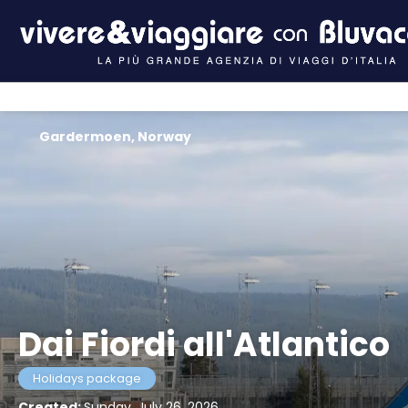
Gardermoen, Norway
Dai Fiordi all'Atlantico
Holidays package
Created:
Sunday, July 26, 2026