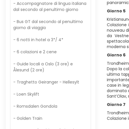
panoramico 
- Accompagnatore di lingua italiana
dal secondo al penultimo giorno
Giorno 5
Kristiansun
- Bus GT dal secondo al penultimo
Colazione 
giorno di viaggio
nouveau di
da Vestne
- 6 notti in hotel a 3*/ 4*
spettacola
moderna si
- 6 colazioni e 2 cene
Giorno 6
Trondheim
- Guide locali a Oslo (3 ore) e
Dopo la co
Ålesund (2 ore)
ultima tap
importante 
- Traghetto Geiranger - Hellesylt
case in leg
dominata da
- Loen Skylift
Sant’Olav,
Giorno 7
- Romsdalen Gondola
Trondheim
- Golden Train
Colazione 