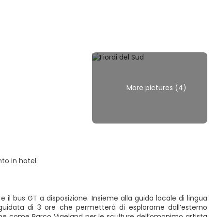
More pictures (4)
o in hotel.
 il bus GT a disposizione. Insieme alla guida locale di lingua
 guidata di 3 ore che permetterà di esplorarne dall’esterno
anche come Parco Vigeland per le sculture dell’omonimo artista