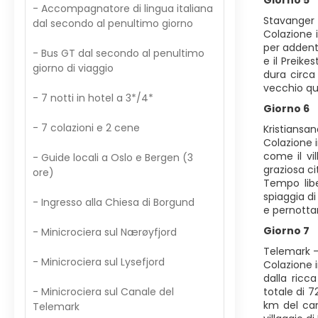
Giorno 5
- Accompagnatore di lingua italiana
Stavanger
dal secondo al penultimo giorno
Colazione 
per addent
- Bus GT dal secondo al penultimo
e il Preike
giorno di viaggio
dura circa
vecchio qua
- 7 notti in hotel a 3*/4*
Giorno 6
- 7 colazioni e 2 cene
Kristiansan
Colazione i
come il vi
- Guide locali a Oslo e Bergen (3
graziosa ci
ore)
Tempo libe
spiaggia di
- Ingresso alla Chiesa di Borgund
e pernott
Giorno 7
- Minicrociera sul Nærøyfjord
Telemark -
- Minicrociera sul Lysefjord
Colazione 
dalla ricc
- Minicrociera sul Canale del
totale di 7
km del can
Telemark