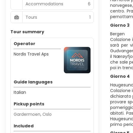
Accommodations
6
norvegese,
centro. Pra
pernottam
Tours
1
Giorno 3
Tour summary
Bergen
Colazione i
Operator
sarà per v
Gudvangen, 
Nordis Travel Aps
il Nærøyfj
che sale p
poi in tren
Giorno 4
Guide languages
Haugesun
Colazione i
Italian
dichiarato
provare spe
Pickup points
pomeriggio,
abitati. P
Gardermoen, Oslo
Haugesund 
primo perio
Included