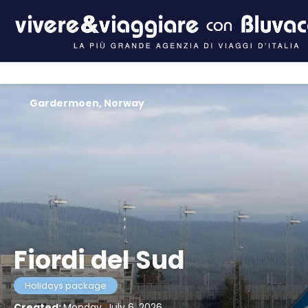
Gardermoen, Norway
Fiordi del Sud
Holidays package
Created:
Monday, July 6, 2026