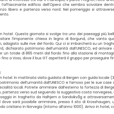
 l’affascinante edificio dell’Opera che sembra scivolare dentro 
nzo libero e partenza verso nord. Nel pomeriggio si attraverserà 
ento.
n hotel. Questa giornata si svolge tra uno dei paesaggi più belli
isitare l’imponente chiesa in legno di Borgund, che vanta quasi
adagiato sulle rive del fiordo. Qui ci si imbarcherà su un traghe
ord, dichiarato patrimonio dell’umanità dall’UNESCO, ed arrivar
er un totale di 865 metri dal fiordo fino alla stazione di mont
o fino a Voss, dove il bus GT aspetterà il gruppo per proseguire f
d
n hotel. In mattinata visita guidata di Bergen con guida locale (3 
 patrimonio dell’umanità dall’UNESCO e famoso per le sue case d
cialità locali. Potrete ammirare dall’esterno la fortezza di Berg
 partenza verso sud seguendo la suggestiva costa norvegese, con 
assaggio in traghetto da Halhjem a Sandvikvåg e attraversament
dove sarà possibile ammirare, presso il sito di Krosshaugen, un
do cristiano in Norvegia (intorno all’anno 1000). Arrivo in hotel