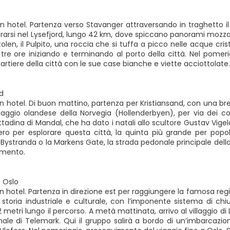
in hotel. Partenza verso Stavanger attraversando in traghetto il
rarsi nel Lysefjord, lungo 42 km, dove spiccano panorami mozzaf
stolen, il Pulpito, una roccia che si tuffa a picco nelle acque cri
 tre ore iniziando e terminando al porto della città. Nel pomer
rtiere della città con le sue case bianche e viette acciottolate
d
n hotel. Di buon mattino, partenza per Kristiansand, con una bre
llaggio olandese della Norvegia (Hollenderbyen), per via dei
ttadina di Mandal, che ha dato i natali allo scultore Gustav Vigel
ro per esplorare questa città, la quinta più grande per popolaz
 Bystranda o la Markens Gate, la strada pedonale principale della
amento.
 Oslo
in hotel. Partenza in direzione est per raggiungere la famosa re
a storia industriale e culturale, con l’imponente sistema di ch
2 metri lungo il percorso. A metà mattinata, arrivo al villaggio di
ale di Telemark. Qui il gruppo salirà a bordo di un’imbarcazio