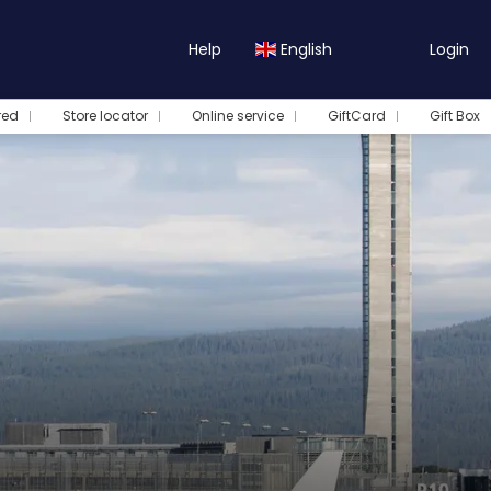
Help
English
Login
red
Store locator
Online service
GiftCard
Gift Box