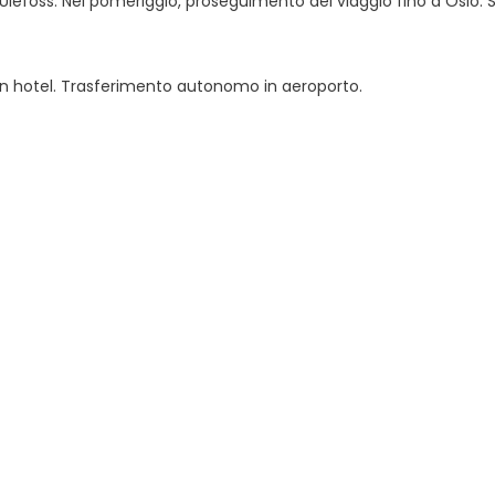
i Ulefoss. Nel pomeriggio, proseguimento del viaggio fino a Oslo
in hotel. Trasferimento autonomo in aeroporto.