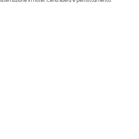
. Sistemazione in hotel. Cena libera e pernottamento.