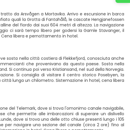
 tratto da Arsvågen a Mortavika. Arrivo e escursione in barca
iato quali la Grotta di Fantahålå, le cascate Hengjanefossen
stalline del fiordo dai suoi 604 metri di altezza. La navigazione
iggio ci sarà tempo libero per godersi la Gamle Stavanger, il
. Cena libera e pernottamento in hotel.
ve sosta nella città costiera di Flekkefjord, conosciuta anche
 commercianti che provenivano da questo paese. Sosta nella
and. Si continua poi verso Kristiansand, nel sud della Norvegia.
ione. Si consiglia di visitare il centro storico Posebyen, la
 città lunga un chilometro. Sistemazione in hotel, cena libera
gione del Telemark, dove si trova l'omonimo canale navigabile,
iuse che permette alle imbarcazioni di superare un dislivello
 Lunde, dove si trova una delle otto chiuse presenti lungo i 105
ne per navigare una sezione del canale (circa 2 ore) fino al