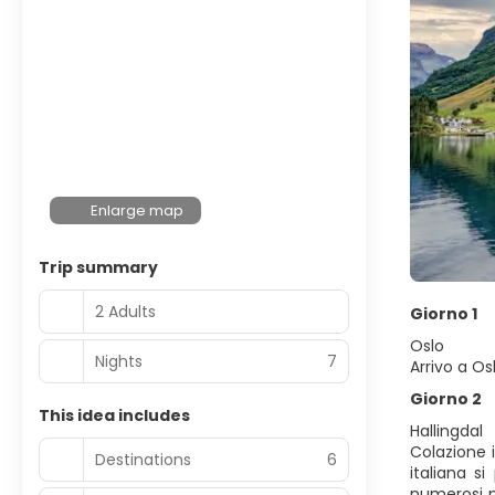
Enlarge map
Trip summary
2 Adults
Giorno 1
Oslo
Nights
7
Arrivo a O
Giorno 2
This idea includes
Hallingdal
Colazione i
Destinations
6
italiana s
numerosi p