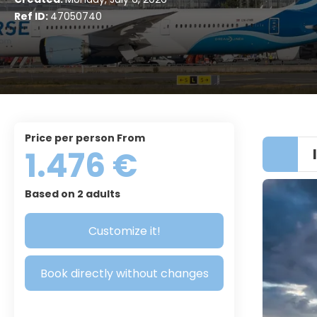
Ref ID:
47050740
price per person From
1.476 €
Based on 2 adults
Customize it!
Book directly without changes