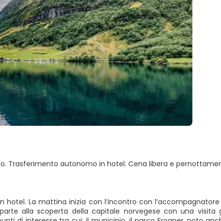
slo. Trasferimento autonomo in hotel. Cena libera e pernottament
n hotel. La mattina inizia con l’incontro con l’accompagnatore e
i parte alla scoperta della capitale norvegese con una visita
unti di interesse tra cui: il municipio, il parco Frogner, noto 