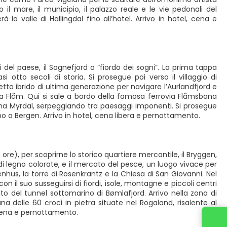
il mare, il municipio, il palazzo reale e le vie pedonali del
la valle di Hallingdal fino all’hotel. Arrivo in hotel, cena e
 del paese, il Sognefjord o “fiordo dei sogni”. La prima tappa
 otto secoli di storia. Si prosegue poi verso il villaggio di
tto ibrido di ultima generazione per navigare l’Aurlandfjord e
e a Flåm. Qui si sale a bordo della famosa ferrovia Flåmsbana
agna Myrdal, serpeggiando tra paesaggi imponenti. Si prosegue
ino a Bergen. Arrivo in hotel, cena libera e pernottamento.
ore), per scoprirne lo storico quartiere mercantile, il Bryggen,
i legno colorate, e il mercato del pesce, un luogo vivace per
enhus, la torre di Rosenkrantz e la Chiesa di San Giovanni. Nel
il suo susseguirsi di fiordi, isole, montagne e piccoli centri
o del tunnel sottomarino di Bømlafjord. Arrivo nella zona di
a delle 60 croci in pietra situate nel Rogaland, risalente al
, cena e pernottamento.