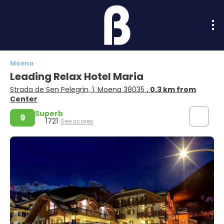
Moena
Leading Relax Hotel Maria
Strada de Sen Pelegrin, 1, Moena 38035
, 0.3 km from
Center
Superb
9
1721
See scores