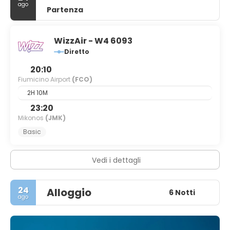
ago
Partenza
WizzAir - W4 6093
Diretto
20:10
Fiumicino Airport
(FCO)
2H 10M
23:20
Mikonos
(JMK)
Basic
Vedi i dettagli
24
Alloggio
6 Notti
ago