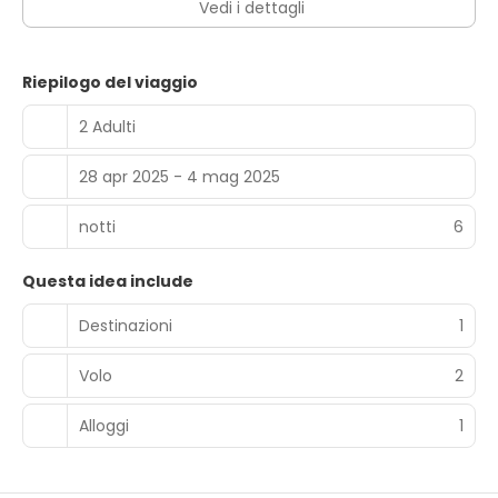
Vedi i dettagli
personale poliglotta. Il un parcheggio (a pagamento) è
disponibile in loco.
Riepilogo del viaggio
2 Adulti
28 apr 2025 - 4 mag 2025
notti
6
Questa idea include
Destinazioni
1
Volo
2
Alloggi
1