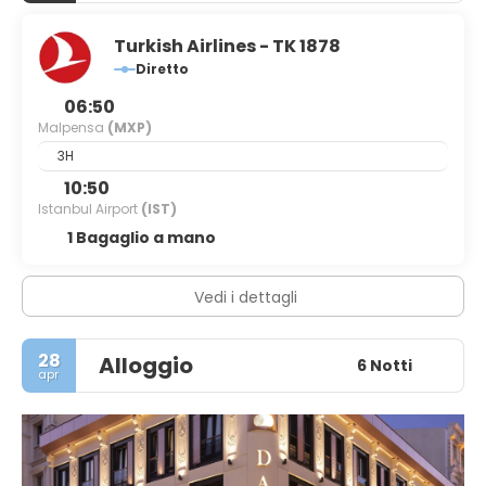
Turkish Airlines - TK 1878
Diretto
06:50
Malpensa
(MXP)
3H
10:50
Istanbul Airport
(IST)
1 Bagaglio a mano
Vedi i dettagli
28
Alloggio
6 Notti
apr