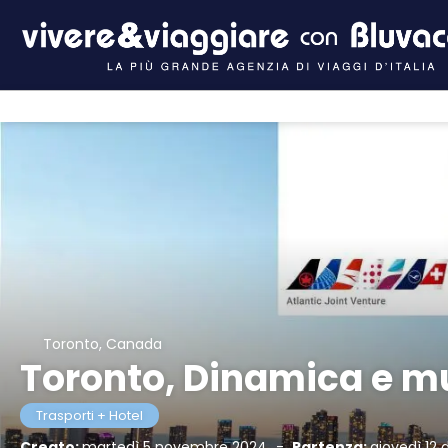
Toronto, Canada
Toronto, Dinamica e mu
Trasporti + Hotel
Creato:
martedì 5 novembre 2024
-
Partenza:
giovedì 12