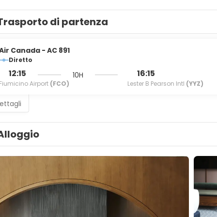
Trasporto di partenza
Air Canada - AC 891
Diretto
12:15
16:15
10H
Fiumicino Airport
(FCO)
Lester B Pearson Intl
(YYZ)
ettagli
Alloggio