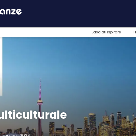
Lasciati ispirare
T
lticulturale
 dicembre 2024