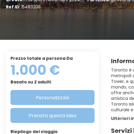
Ref ID:
15483208
Prezzo totale a persona Da
Informa
1.000 €
Toronto è u
metropoli 
Tower, e qu
Basato su 2 adulti
mondo, con 
offre anch
Personalizzalo
artistica d
Toronto Isl
culturale e
Prenota questa idea
Ulteriori 
Servizi 
Riepilogo del viaggio