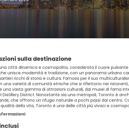
zioni sulla destinazione
na città dinamica e cosmopolita, considerata il cuore pulsante d
che unisce modernità e tradizione, con un panorama urbano cara
artieri ricchi di storia e cultura. Famosa per il suo multicultura
una varietà di comunità etniche che si riflettono nei ristoranti,
e una vasta gamma di attrazioni culturali, dai musei di fama in
el Distillery District. Nonostante sia una metropoli, Toronto è an
ands, che offrono un rifugio naturale a pochi passi dal centro. 
 qualità della vita, Toronto è una delle città più vivaci e cosmop
informazioni
inclusi