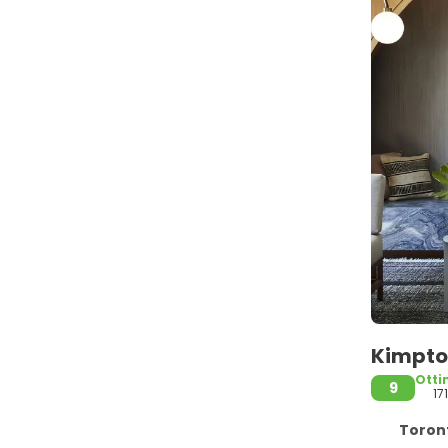
Kimpto
Ott
9
17
Toront