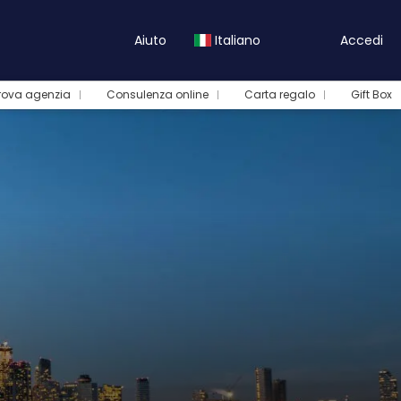
Aiuto
Italiano
Accedi
rova agenzia
Consulenza online
Carta regalo
Gift Box