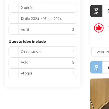
2 Adulti
12
dic
12 dic 2024 - 16 dic 2024
notti
3
Questa idea include
Destinazioni
1
Vedi i d
Volo
2
12
dic
Alloggi
1