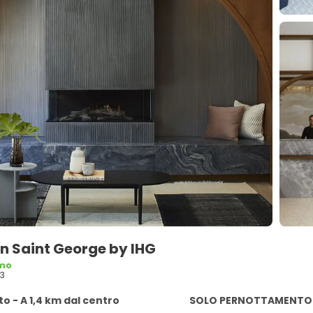
n Saint George by IHG
imo
13
o - A 1,4 km dal centro
SOLO PERNOTTAMENTO