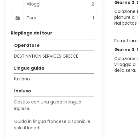
Giorno 2:
Alloggi
2
Colazione i
pianure di 
Tour
1
Nafpactos 
Riepilogo del tour
Pernottame
Operatore
Giorno 3: 
DESTINATION SERVICES GREECE
Colazione i
villaggio d
Lingue guida
della sera.
Italiano
Incluso
Gestito con una guida in lingua
inglese.
Guida in lingua francese disponibile
solo il lunedì.