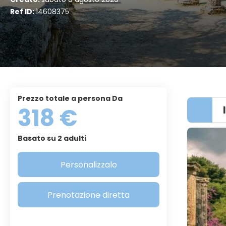
Ref ID:
14608375
Prezzo totale a persona Da
318 €
Basato su 2 adulti
Personalizzalo
Prenotazione diretta