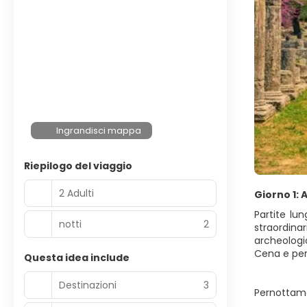
Ingrandisci mappa
Riepilogo del viaggio
2 Adulti
Giorno 1:
Partite lu
notti
2
straordina
archeologi
Cena e per
Questa idea include
Destinazioni
3
Pernottam