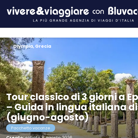
Olympia, Grecia
Tour classico di 3 giorni a E
– Guida in lingua italiana di
(giugno-agosto)
Pacchetto vacanze
Creato:
sabato 8 agosto 2026