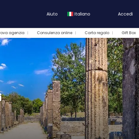
Aiuto
Italiano
Accedi
rova agenzia
Consulenza online
Carta regalo
Gift Box
i