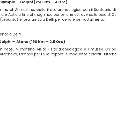
 Olympia — Delphi (250 Km — 4 Ore)
n hotel. Al mattino, visita il sito archeologico con il Santuario 
Ilia e Achaia fino al magnifico ponte, che attraversa la baia di Co
(Lepanto) e Itea, arriva a Delfi per cena e pernottamento.
nto a Delfi.
Delphi — Atene (190 Km — 2,5 Ore)
n hotel. Al mattino, visita il sito archeologico e il museo. Un pa
i Arachova, famoso per i suoi tappeti e moquette colorati. Ritorn