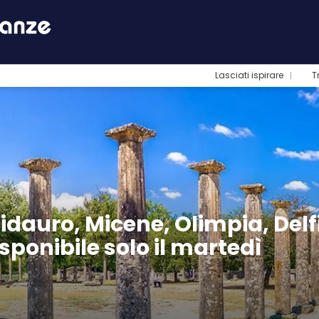
Lasciati ispirare
T
pidauro, Micene, Olimpia, Delf
sponibile solo il martedì