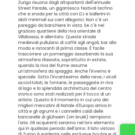
Zurigo risuona dagli altoparlanti dell'annuale
Street Parade, un gigantesco festival techno
che si snoda per la città con DJ e ballerini in
abiti minimali sui carri allegorici. Non c'è un
pareggio da banchiere in vista. Se c'è nel
grazioso quartiere della riva orientale di
Villabassa, è allentato. Queste strade
medievali pullulano di caffè agli angoli, bar alla
moda e ristoranti di prima classe. È facile
trascorrere un pomeriggio assorbendo la sua
atmosfera rilassata, soprattutto in estate,
quando la riva del fiume assume
un'atmosfera da spiaggia. Anche l'inverno è
speciale. Sotto l'incantesimo della neve, i vicoli
acciottolati, le fontane, le passeggiate in riva
al lago e la splendida architettura del centro
storico sono stati realizzati per il tocco di un
artista. Questo è il momento in cui uno dei
migliori mercatini di Natale d'Europa arriva in
città e gli agrumi e i cannellini caldi delle
bancarelle di glühwein (vin brulè) riempiono
l'aria. Gli acquirenti saranno nel loro elemento
qui in qualsiasi periodo dell'anno. Il lato vistoso
Contattaci
di Zurigo è evidente nelle esclusive boutique di