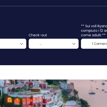
** Sui voli Ryan
compiuto i 12 a
Check-out
come adulti **
1 Camer