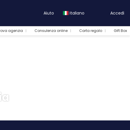
Aiuto
Italiano
Accedi
rova agenzia
Consulenza online
Carta regalo
Gift Box
ia
Tour e Pacchetti
Trasferimenti
Crea Itinerario