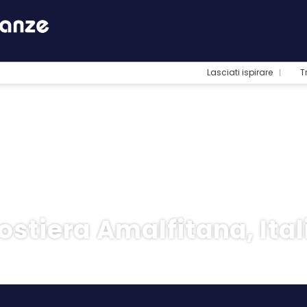
Lasciati ispirare
T
ostiera Amalfitana, Ital
otel
Trasporto + Hotel
Trasporto
+