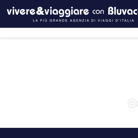
C
Intelligenza artificiale
Crociere
H