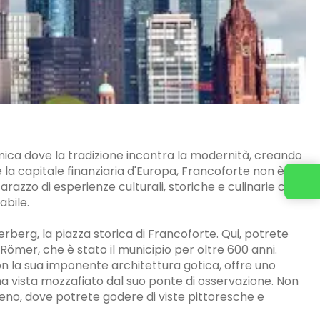
ica dove la tradizione incontra la modernità, creando
 la capitale finanziaria d'Europa, Francoforte non è
Contattaci
 arazzo di esperienze culturali, storiche e culinarie che
abile.
merberg, la piazza storica di Francoforte. Qui, potrete
 Römer, che è stato il municipio per oltre 600 anni.
on la sua imponente architettura gotica, offre uno
na vista mozzafiato dal suo ponte di osservazione. Non
eno, dove potrete godere di viste pittoresche e