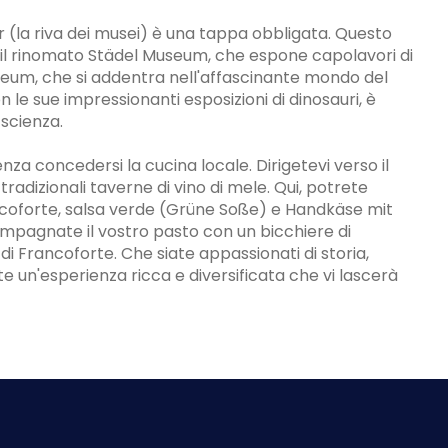
er (la riva dei musei) è una tappa obbligata. Questo
 il rinomato Städel Museum, che espone capolavori di
useum, che si addentra nell'affascinante mondo del
le sue impressionanti esposizioni di dinosauri, è
 scienza.
a concedersi la cucina locale. Dirigetevi verso il
radizionali taverne di vino di mele. Qui, potrete
ncoforte, salsa verde (Grüne Soße) e Handkäse mit
ompagnate il vostro pasto con un bicchiere di
i Francoforte. Che siate appassionati di storia,
 un'esperienza ricca e diversificata che vi lascerà