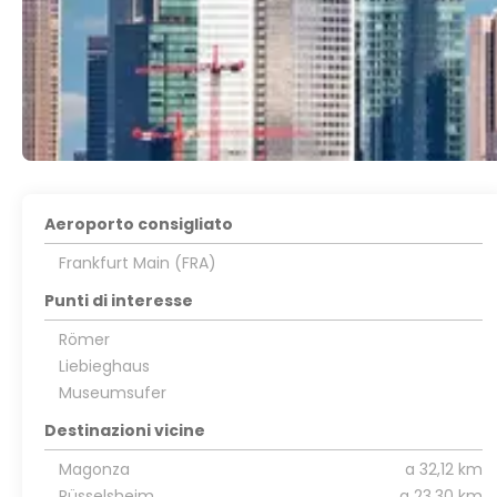
Aeroporto consigliato
Frankfurt Main (FRA)
Punti di interesse
Römer
Liebieghaus
Museumsufer
Destinazioni vicine
Magonza
a 32,12 km
Rüsselsheim
a 23,30 km