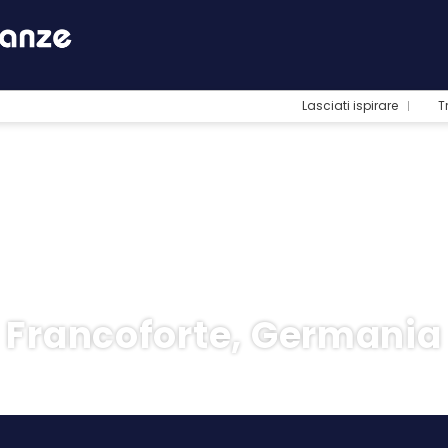
Lasciati ispirare
T
Francoforte, Germania
otel
Trasporto + Hotel
Trasporto
+