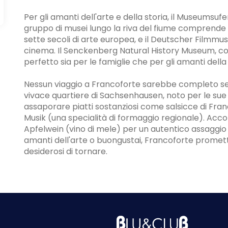
Per gli amanti dell'arte e della storia, il Museumsuf
gruppo di musei lungo la riva del fiume comprende
sette secoli di arte europea, e il Deutscher Filmm
cinema. Il Senckenberg Natural History Museum, con 
perfetto sia per le famiglie che per gli amanti della
Nessun viaggio a Francoforte sarebbe completo senz
vivace quartiere di Sachsenhausen, noto per le sue t
assaporare piatti sostanziosi come salsicce di Fra
Musik (una specialità di formaggio regionale). Acc
Apfelwein (vino di mele) per un autentico assaggio d
amanti dell'arte o buongustai, Francoforte promette
desiderosi di tornare.