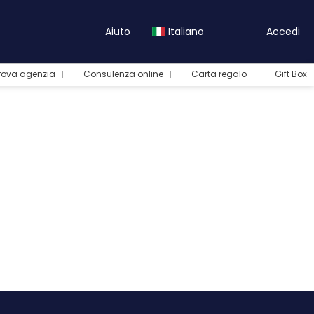
Aiuto
Italiano
Accedi
rova agenzia
Consulenza online
Carta regalo
Gift Box
Tour e Pacchetti
Trasferimenti
Crea Itinerario