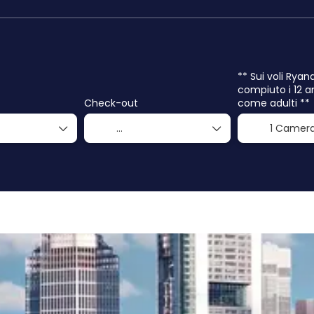
** Sui voli Ryan
compiuto i 12 a
Check-out
come adulti **
1 Camer